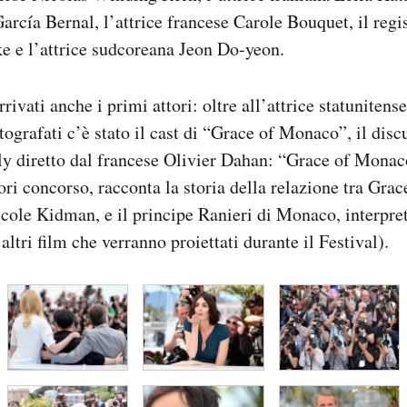
rcía Bernal, l’attrice francese Carole Bouquet, il regis
e e l’attrice sudcoreana Jeon Do-yeon.
ivati anche i primi attori: oltre all’attrice statunitense
ografati c’è stato il cast di “Grace of Monaco”, il disc
ly diretto dal francese Olivier Dahan: “Grace of Mona
ori concorso, racconta la storia della relazione tra Grac
icole Kidman, e il principe Ranieri di Monaco, interpr
 altri film che verranno proiettati durante il Festival).