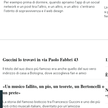
Per esempio prima di dormire, quando apriamo l'app di un social
network e un post tira l'altro, e un altro, e un altro: c'entrano
Un
l'istinto di sopravvivenza e il web design
si
fe
Guccini lo trovavi in via Paolo Fabbri 43
1
Il titolo del suo disco più famoso era anche quello del suo vero
indirizzo di casa a Bologna, dove accoglieva fan e amici
È
«Un musico fallito, un pio, un teorete, un Bertoncelli o
N
un prete»
“
La storia del famoso bisticcio tra Francesco Guccini e uno dei più
noti critici musicali italiani, diventato poi un'amicizia