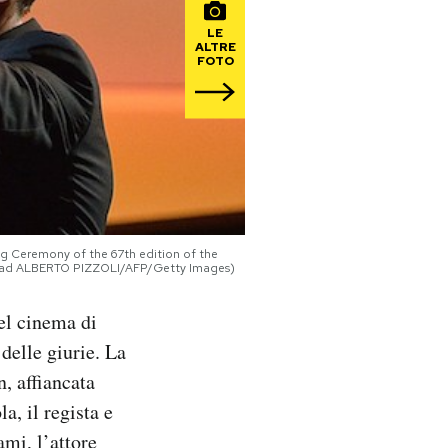
LE
ALTRE
FOTO
g Ceremony of the 67th edition of the
 read ALBERTO PIZZOLI/AFP/Getty Images)
el cinema di
delle giurie. La
, affiancata
a, il regista e
mi, l’attore