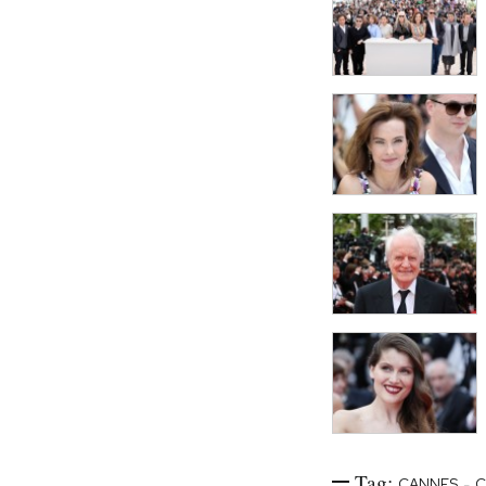
Tag:
-
CANNES
C