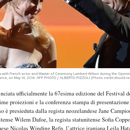
es with French actor and Master of Ceremony Lambert Wilson during the Openin
 France, on May 14, 2014. AFP PHOTO / ALBERTO PIZZOLI (Photo credit should
ciata ufficialmente la 67esima edizione del Festival d
ime proiezioni e la conferenza stampa di presentazione 
so è presieduta dalla regista neozelandese Jane Campion
nitense Wilem Dafoe, la regista statunitense Sofia Coppol
ese Nicolas Winding Refn, l’attrice iraniana Leila Hata