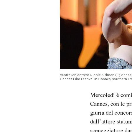
PODCAST
NEWSLETTER
I MIEI PREFERITI
SHOP
Australian actress Nicole Kidman (L) danc
Cannes Film Festival in Cannes, southern
CALENDARIO
Mercoledì è comin
Cannes, con le pr
AREA PERSONALE
giuria del concor
dall’attore statu
Area Personale
sceneggiatore dan
Newsletter