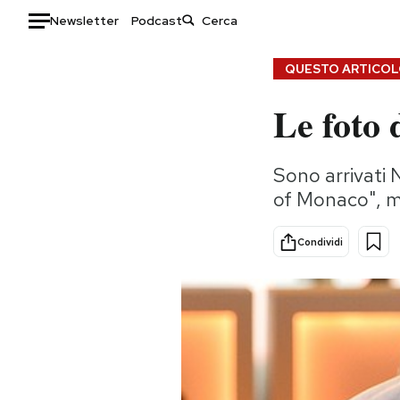
Newsletter
Podcast
Auto
QUESTO ARTICOLO
Le foto 
HOME
Italia
Moda
Sono arrivati 
Mondo
Libri
of Monaco", ma
Politica
Consumismi
Tecnologia
Storie/Idee
Condividi
Internet
Ok Boomer!
Scienza
Media
Cultura
Europa
Economia
Altrecose
Sport
Mondiali calcio 2026