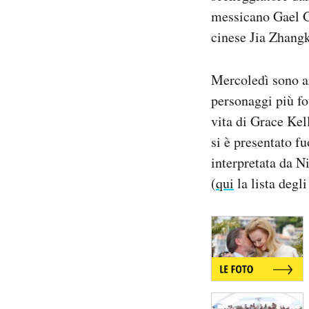
Notifiche mobile
messicano Gael Ga
Regala il Post
cinese Jia Zhangk
Hai bisogno di aiuto?
Esci
Mercoledì sono arr
personaggi più fot
vita di Grace Kel
si è presentato fu
interpretata da N
(
qui
la lista degli