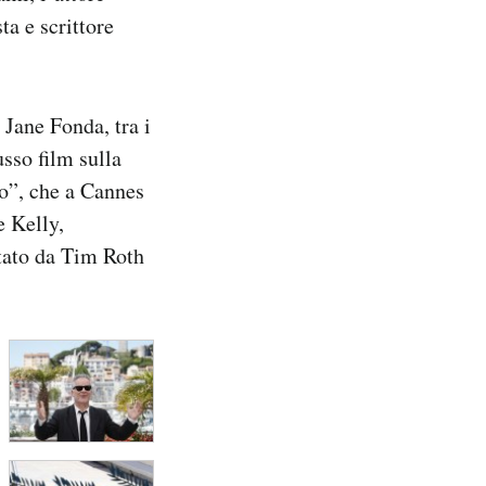
ta e scrittore
 Jane Fonda, tra i
usso film sulla
co”, che a Cannes
e Kelly,
etato da Tim Roth