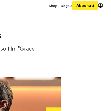
Abbonati
Shop
Regala
s
sso film "Grace