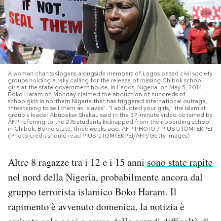
PODCAST
NEWSLETTER
A woman chants slogans alongside members of Lagos based civil society
groups holding a rally calling for the release of missing Chibok school
I MIEI PREFERITI
girls at the state government house, in Lagos, Nigeria, on May 5, 2014.
Boko Haram on Monday claimed the abduction of hundreds of
schoolgirls in northern Nigeria that has triggered international outrage,
threatening to sell them as "slaves". "I abducted your girls," the Islamist
group's leader Abubakar Shekau said in the 57-minute video obtained by
SHOP
AFP, referring to the 276 students kidnapped from their boarding school
in Chibok, Borno state, three weeks ago. AFP PHOTO / PIUS UTOMI EKPEI
(Photo credit should read PIUS UTOMI EKPEI/AFP/Getty Images)
CALENDARIO
Altre 8 ragazze tra i 12 e i 15 anni
sono state rapite
nel nord della Nigeria, probabilmente ancora dal
AREA PERSONALE
gruppo terrorista islamico Boko Haram. Il
Area Personale
rapimento è avvenuto domenica, la notizia è
Newsletter