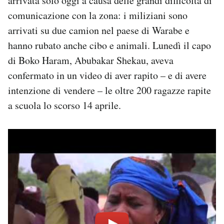
arrivata solo oggi a causa delle grandi difficoltà di
Notifiche mobile
comunicazione con la zona: i miliziani sono
Regala il Post
arrivati su due camion nel paese di Warabe e
Hai bisogno di aiuto?
hanno rubato anche cibo e animali. Lunedì il capo
Esci
di Boko Haram, Abubakar Shekau, aveva
confermato in un video di aver rapito – e di avere
intenzione di vendere – le oltre 200 ragazze rapite
a scuola lo scorso 14 aprile.