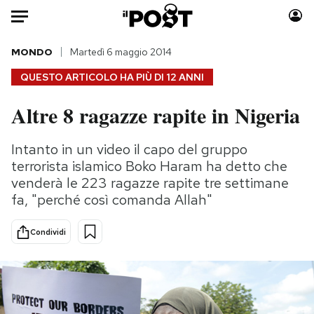
Auto
MONDO
Martedì 6 maggio 2014
QUESTO ARTICOLO HA PIÙ DI
12 ANNI
HOME
Altre 8 ragazze rapite in Nigeria
Italia
Moda
Mondo
Libri
Intanto in un video il capo del gruppo
Politica
Consumismi
terrorista islamico Boko Haram ha detto che
Tecnologia
Storie/Idee
venderà le 223 ragazze rapite tre settimane
fa, "perché così comanda Allah"
Internet
Ok Boomer!
Scienza
Media
Condividi
Cultura
Europa
Economia
Altrecose
Sport
Mondiali calcio 2026