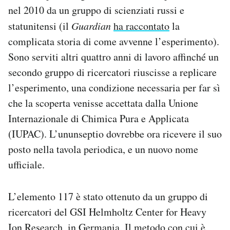
nel 2010 da un gruppo di scienziati russi e
Notifiche mobile
Regala il Post
statunitensi (il
Guardian
ha raccontato
la
Hai bisogno di aiuto?
complicata storia di come avvenne l’esperimento).
Esci
Sono serviti altri quattro anni di lavoro affinché un
secondo gruppo di ricercatori riuscisse a replicare
l’esperimento, una condizione necessaria per far sì
che la scoperta venisse accettata dalla Unione
Internazionale di Chimica Pura e Applicata
(IUPAC). L’ununseptio dovrebbe ora ricevere il suo
posto nella tavola periodica, e un nuovo nome
ufficiale.
L’elemento 117 è stato ottenuto da un gruppo di
ricercatori del GSI Helmholtz Center for Heavy
Ion Research, in Germania. Il metodo con cui è