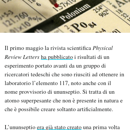
PODCAST
NEWSLETTER
Il primo maggio la rivista scientifica
Physical
I MIEI PREFERITI
Review Letters
ha pubblicato
i risultati di un
esperimento portato avanti da un gruppo di
SHOP
ricercatori tedeschi che sono riusciti ad ottenere in
laboratorio l’elemento 117, noto anche con il
CALENDARIO
nome provvisorio di ununseptio. Si tratta di un
atomo superpesante che non è presente in natura e
AREA PERSONALE
che è possibile creare soltanto artificialmente.
Area Personale
L’ununseptio
era già stato creato
una prima volta
Newsletter