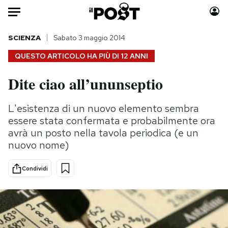
Auto
SCIENZA
Sabato 3 maggio 2014
QUESTO ARTICOLO HA PIÙ DI
12 ANNI
HOME
Dite ciao all’ununseptio
Italia
Moda
Mondo
Libri
L'esistenza di un nuovo elemento sembra
Politica
Consumismi
essere stata confermata e probabilmente ora
Tecnologia
Storie/Idee
avrà un posto nella tavola periodica (e un
nuovo nome)
Internet
Ok Boomer!
Scienza
Media
Condividi
Cultura
Europa
Economia
Altrecose
Sport
Mondiali calcio 2026