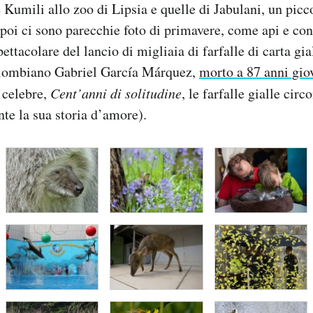
 Kumili allo zoo di Lipsia e quelle di Jabulani, un picco
poi ci sono parecchie foto di primavere, come api e con
spettacolare del lancio di migliaia di farfalle di carta gia
colombiano Gabriel García Márquez,
morto a 87 anni gio
ù celebre,
Cent’anni di solitudine
, le farfalle gialle cir
nte la sua storia d’amore).