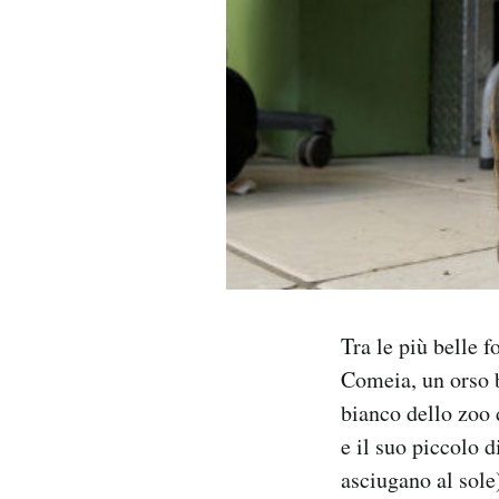
PODCAST
NEWSLETTER
I MIEI PREFERITI
SHOP
CALENDARIO
Tra le più belle 
Comeia, un orso b
bianco dello zoo 
AREA PERSONALE
e il suo piccolo 
Area Personale
asciugano al sole)
Newsletter