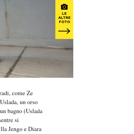
LE
ALTRE
FOTO
gradi, come Ze
 Uslada, un orso
o un bagno (Uslada
entre si
illa Jengo e Diara