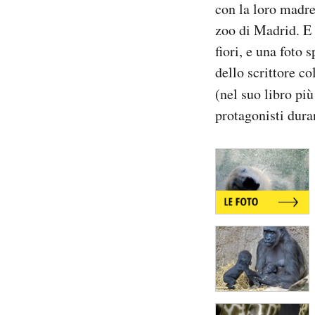
con la loro madre
Notifiche mobile
zoo di Madrid. E 
Regala il Post
Hai bisogno di aiuto?
fiori, e una foto 
Esci
dello scrittore 
(nel suo libro pi
protagonisti dura