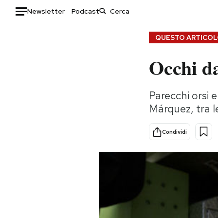
Newsletter
Podcast
Auto
QUESTO ARTICOLO
Occhi da
HOME
Italia
Moda
Parecchi orsi e
Mondo
Libri
Márquez, tra le
Politica
Consumismi
Tecnologia
Storie/Idee
Condividi
Internet
Ok Boomer!
Scienza
Media
Cultura
Europa
Economia
Altrecose
Sport
Mondiali calcio 2026