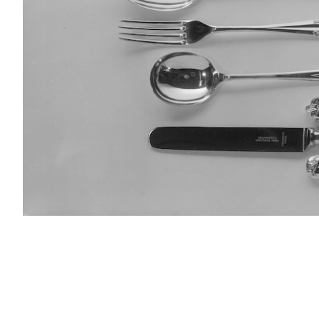
PODCAST
NEWSLETTER
I MIEI PREFERITI
SHOP
CALENDARIO
AREA PERSONALE
Area Personale
Newsletter