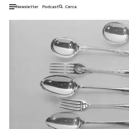
Newsletter
Podcast
Auto
HOME
Italia
Moda
Mondo
Libri
Politica
Consumismi
Tecnologia
Storie/Idee
Internet
Ok Boomer!
Scienza
Media
Cultura
Europa
Economia
Altrecose
Sport
Mondiali calcio 2026