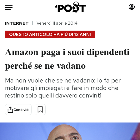
Auto
INTERNET
Venerdì 11 aprile 2014
QUESTO ARTICOLO HA PIÙ DI
12 ANNI
HOME
Amazon paga i suoi dipendenti
Italia
Moda
perché se ne vadano
Mondo
Libri
Politica
Consumismi
Ma non vuole che se ne vadano: lo fa per
Tecnologia
Storie/Idee
motivare gli impiegati e fare in modo che
Internet
Ok Boomer!
restino solo quelli davvero convinti
Scienza
Media
Cultura
Europa
Condividi
Economia
Altrecose
Sport
Mondiali calcio 2026