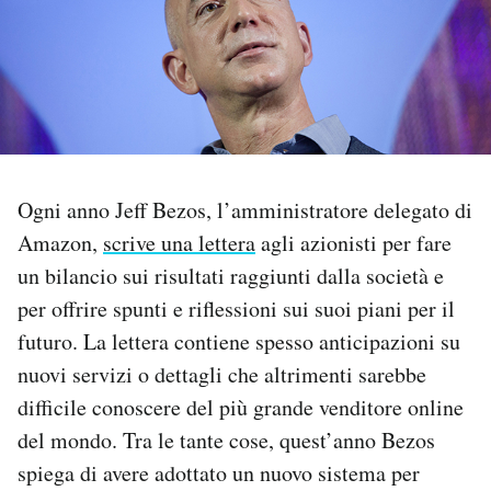
PODCAST
NEWSLETTER
I MIEI PREFERITI
Ogni anno Jeff Bezos, l’amministratore delegato di
Amazon,
scrive una lettera
agli azionisti per fare
SHOP
un bilancio sui risultati raggiunti dalla società e
per offrire spunti e riflessioni sui suoi piani per il
CALENDARIO
futuro. La lettera contiene spesso anticipazioni su
nuovi servizi o dettagli che altrimenti sarebbe
difficile conoscere del più grande venditore online
AREA PERSONALE
del mondo. Tra le tante cose, quest’anno Bezos
Area Personale
spiega di avere adottato un nuovo sistema per
Newsletter