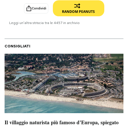
Condividi
PODCAST
RANDOM PEANUTS
Leggi un'altra striscia tra le
4457
in archivio
NEWSLETTER
CONSIGLIATI
I MIEI PREFERITI
SHOP
CALENDARIO
AREA PERSONALE
Area Personale
Il villaggio naturista più famoso d’Europa, spiegato
Newsletter