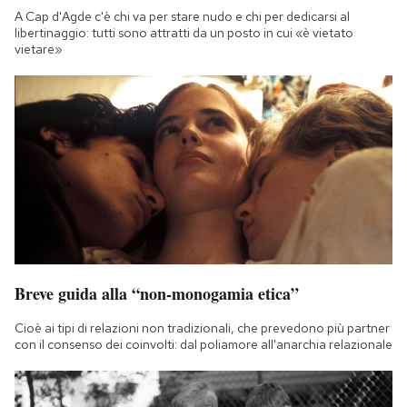
Notifiche mobile
A Cap d'Agde c'è chi va per stare nudo e chi per dedicarsi al
libertinaggio: tutti sono attratti da un posto in cui «è vietato
Regala il Post
vietare»
Hai bisogno di aiuto?
Esci
Breve guida alla “non-monogamia etica”
Cioè ai tipi di relazioni non tradizionali, che prevedono più partner
con il consenso dei coinvolti: dal poliamore all'anarchia relazionale