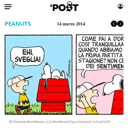
Auto
PEANUTS
14 marzo 2014
HOME
Italia
Moda
Mondo
Libri
Politica
Consumismi
Tecnologia
Storie/Idee
Internet
Ok Boomer!
Scienza
Media
Cultura
Europa
Economia
Altrecose
Sport
Mondiali calcio 2026
© Peanuts Worldwide LLC/distributed by Universal Uclick/ILPA