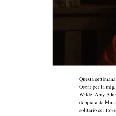
PODCAST
NEWSLETTER
I MIEI PREFERITI
SHOP
Questa settimana
CALENDARIO
Oscar
per la migl
Wilde, Amy Adam
AREA PERSONALE
doppiata da Mica
Area Personale
solitario scritto
Newsletter