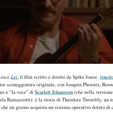
 esce
Lei
,
il film scritto e diretto da Spike Jonze,
vincit
ior sceneggiatura originale, con Joaquin Phoenix, Roo
s e “la voce” di
Scarlett Johansson
(che nella versione 
ela Ramazzotti): è la storia di Theodore Twombly, un 
re che un giorno acquista un sistema operativo dotato di 