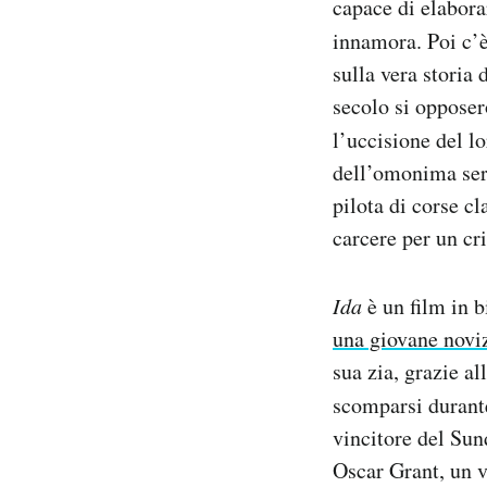
capace di elabora
Notifiche mobile
innamora. Poi c
Regala il Post
sulla vera storia
Hai bisogno di aiuto?
secolo si opposer
Esci
l’uccisione del l
dell’omonima seri
pilota di corse c
carcere per un c
Ida
è un film in b
una giovane novi
sua zia, grazie al
scomparsi durant
vincitore del Sun
Oscar Grant, un 