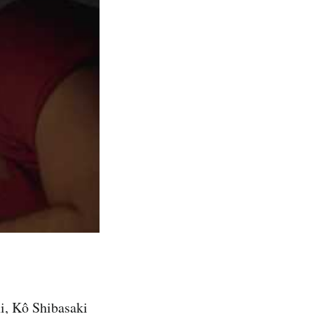
i, Kô Shibasaki