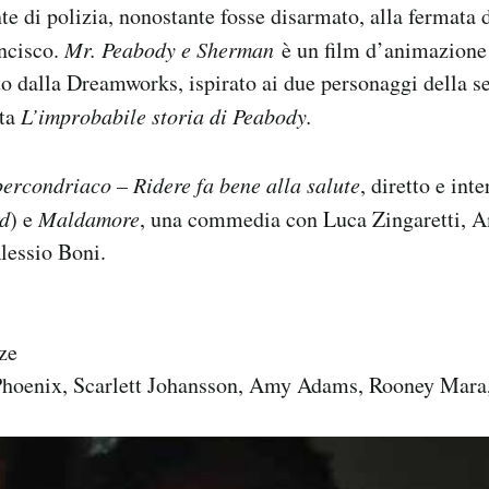
te di polizia, nonostante fosse disarmato, alla fermata 
ancisco.
Mr. Peabody e Sherman
è un film d’animazione
o dalla Dreamworks, ispirato ai due personaggi della s
nta
L’improbabile storia di Peabody.
ercondriaco – Ridere fa bene alla salute
, diretto e int
rd
) e
Maldamore
, una commedia con Luca Zingaretti, A
lessio Boni.
ze
hoenix, Scarlett Johansson, Amy Adams, Rooney Mara,