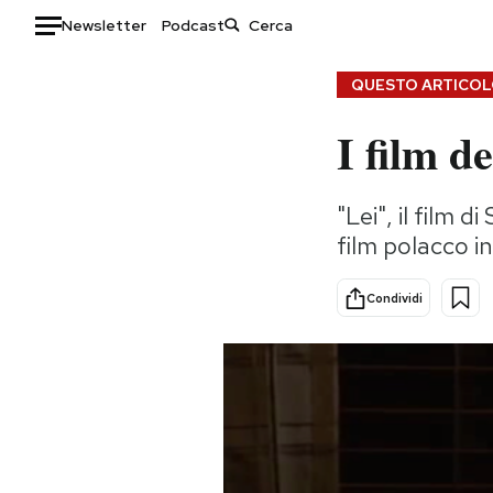
Newsletter
Podcast
Auto
QUESTO ARTICOLO
I film d
HOME
Italia
Moda
"Lei", il film
Mondo
Libri
film polacco in 
Politica
Consumismi
Tecnologia
Storie/Idee
Condividi
Internet
Ok Boomer!
Scienza
Media
Cultura
Europa
Economia
Altrecose
Sport
Mondiali calcio 2026