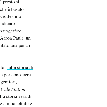
) presto si
 che è basato
iciottesimo
endicare
matografico
 Aaron Paul), un
ntato una pena in
nta,
sulla storia di
ia per conoscere
 genitori,
tvale Station
,
la storia vera di
ne ammanettato e