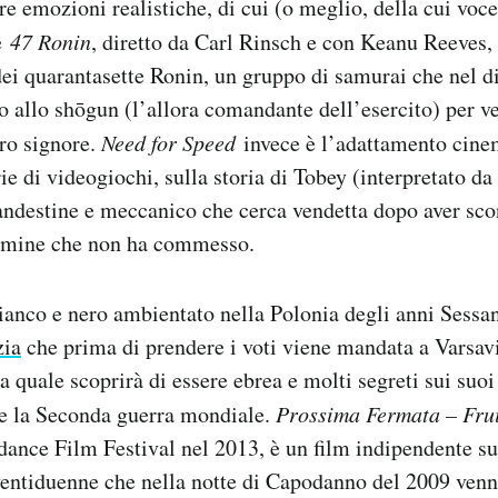
re emozioni realistiche, di cui (o meglio, della cui voce
’è
47 Ronin
, diretto da Carl Rinsch e con Keanu Reeves,
 dei quarantasette Ronin, un gruppo di samurai che nel d
o allo shōgun (l’allora comandante dell’esercito) per v
oro signore.
Need for Speed
invece è l’adattamento cine
e di videogiochi, sulla storia di Tobey (interpretato da
landestine e meccanico che cerca vendetta dopo aver sco
rimine che non ha commesso.
ianco e nero ambientato nella Polonia degli anni Sessa
zia
che prima di prendere i voti viene mandata a Varsav
la quale scoprirà di essere ebrea e molti segreti sui suoi
e la Seconda guerra mondiale.
Prossima Fermata – Frui
dance Film Festival nel 2013, è un film indipendente sul
ventiduenne che nella notte di Capodanno del 2009 ven