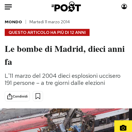
Auto
MONDO
Martedì 11 marzo 2014
QUESTO ARTICOLO HA PIÙ DI
12 ANNI
HOME
Le bombe di Madrid, dieci anni
Italia
Moda
fa
Mondo
Libri
Politica
Consumismi
L'11 marzo del 2004 dieci esplosioni uccisero
Tecnologia
Storie/Idee
191 persone – a tre giorni dalle elezioni
Internet
Ok Boomer!
Scienza
Media
Condividi
Cultura
Europa
Economia
Altrecose
Sport
Mondiali calcio 2026