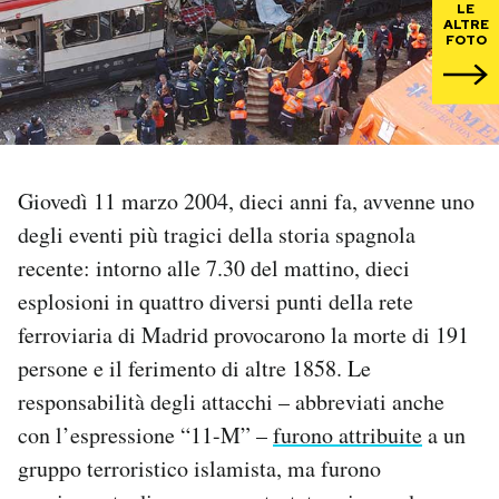
LE
ALTRE
FOTO
PODCAST
NEWSLETTER
I MIEI PREFERITI
Giovedì 11 marzo 2004, dieci anni fa, avvenne uno
degli eventi più tragici della storia spagnola
recente: intorno alle 7.30 del mattino, dieci
SHOP
esplosioni in quattro diversi punti della rete
ferroviaria di Madrid provocarono la morte di 191
CALENDARIO
persone e il ferimento di altre 1858. Le
responsabilità degli attacchi – abbreviati anche
AREA PERSONALE
con l’espressione “11-M” –
furono attribuite
a un
Area Personale
gruppo terroristico islamista, ma furono
Newsletter