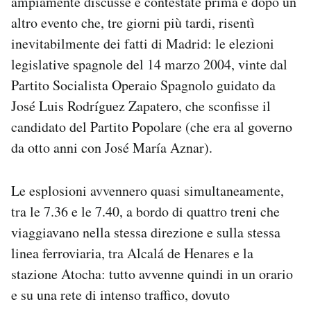
ampiamente discusse e contestate prima e dopo un
Notifiche mobile
altro evento che, tre giorni più tardi, risentì
Regala il Post
inevitabilmente dei fatti di Madrid: le elezioni
Hai bisogno di aiuto?
legislative spagnole del 14 marzo 2004, vinte dal
Esci
Partito Socialista Operaio Spagnolo guidato da
José Luis Rodríguez Zapatero, che sconfisse il
candidato del Partito Popolare (che era al governo
da otto anni con José María Aznar).
Le esplosioni avvennero quasi simultaneamente,
tra le 7.36 e le 7.40, a bordo di quattro treni che
viaggiavano nella stessa direzione e sulla stessa
linea ferroviaria, tra Alcalá de Henares e la
stazione Atocha: tutto avvenne quindi in un orario
e su una rete di intenso traffico, dovuto