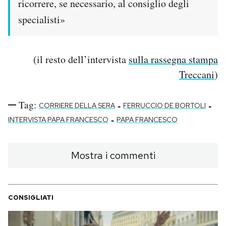
ricorrere, se necessario, al consiglio degli
Notifiche mobile
specialisti»
Regala il Post
Hai bisogno di aiuto?
Esci
(il resto dell’intervista
sulla rassegna stampa
Treccani
)
Tag:
-
-
CORRIERE DELLA SERA
FERRUCCIO DE BORTOLI
-
INTERVISTA PAPA FRANCESCO
PAPA FRANCESCO
Mostra i commenti
CONSIGLIATI