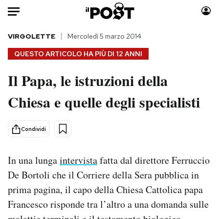
Auto
VIRGOLETTE
Mercoledì 5 marzo 2014
QUESTO ARTICOLO HA PIÙ DI
12 ANNI
HOME
Il Papa, le istruzioni della
Italia
Moda
Chiesa e quelle degli specialisti
Mondo
Libri
Politica
Consumismi
Tecnologia
Storie/Idee
Condividi
Internet
Ok Boomer!
Scienza
Media
In una lunga
intervista
fatta dal direttore Ferruccio
Cultura
Europa
De Bortoli che il Corriere della Sera pubblica in
Economia
Altrecose
prima pagina, il capo della Chiesa Cattolica papa
Sport
Mondiali calcio 2026
Francesco risponde tra l’altro a una domanda sulle
malattie terminali e il testamento biologico,