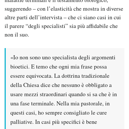
suggerendo – con l’elasticità che mostra in diverse
PODCAST
altre parti dell’intervista – che ci siano casi in cui
il parere “degli specialisti” sia più affidabile che
NEWSLETTER
non il suo.
I MIEI PREFERITI
«Io non sono uno specialista degli argomenti
bioetici. E temo che ogni mia frase possa
SHOP
essere equivocata. La dottrina tradizionale
della Chiesa dice che nessuno è obbligato a
CALENDARIO
usare mezzi straordinari quando si sa che è in
una fase terminale. Nella mia pastorale, in
AREA PERSONALE
questi casi, ho sempre consigliato le cure
Area Personale
palliative. In casi più specifici è bene
Newsletter