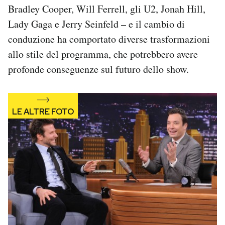
Bradley Cooper, Will Ferrell, gli U2, Jonah Hill,
Notifiche mobile
Regala il Post
Lady Gaga e Jerry Seinfeld – e il cambio di
Hai bisogno di aiuto?
conduzione ha comportato diverse trasformazioni
Esci
allo stile del programma, che potrebbero avere
profonde conseguenze sul futuro dello show.