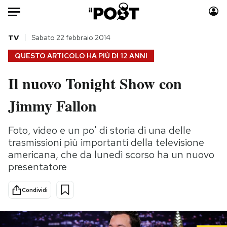
Auto
TV
Sabato 22 febbraio 2014
QUESTO ARTICOLO HA PIÙ DI
12 ANNI
HOME
Il nuovo Tonight Show con
Italia
Moda
Jimmy Fallon
Mondo
Libri
Politica
Consumismi
Foto, video e un po' di storia di una delle
Tecnologia
Storie/Idee
trasmissioni più importanti della televisione
Internet
Ok Boomer!
americana, che da lunedì scorso ha un nuovo
Scienza
Media
presentatore
Cultura
Europa
Economia
Altrecose
Condividi
Sport
Mondiali calcio 2026