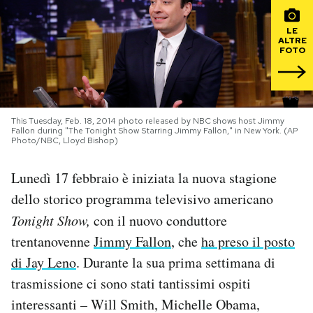
PODCAST
LE
ALTRE
FOTO
NEWSLETTER
I MIEI PREFERITI
This Tuesday, Feb. 18, 2014 photo released by NBC shows host Jimmy
Fallon during "The Tonight Show Starring Jimmy Fallon," in New York. (AP
Photo/NBC, Lloyd Bishop)
SHOP
Lunedì 17 febbraio è iniziata la nuova stagione
dello storico programma televisivo americano
CALENDARIO
Tonight Show,
con il nuovo conduttore
trentanovenne
Jimmy Fallon
, che
ha preso il posto
AREA PERSONALE
di Jay Leno
. Durante la sua prima settimana di
trasmissione ci sono stati tantissimi ospiti
Area Personale
interessanti – Will Smith, Michelle Obama,
Newsletter