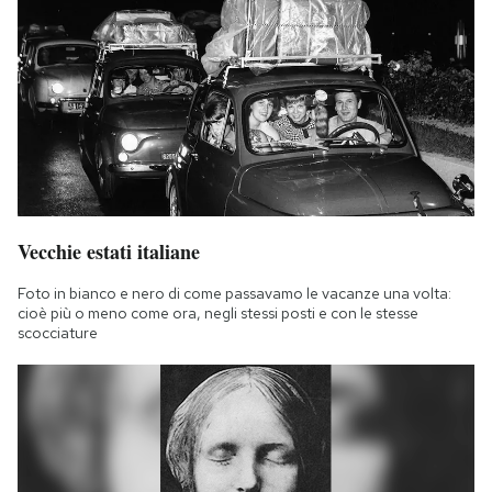
Vecchie estati italiane
Foto in bianco e nero di come passavamo le vacanze una volta:
cioè più o meno come ora, negli stessi posti e con le stesse
scocciature