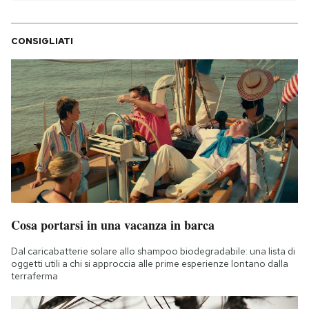
PODCAST
CONSIGLIATI
NEWSLETTER
I MIEI PREFERITI
SHOP
CALENDARIO
Cosa portarsi in una vacanza in barca
Dal caricabatterie solare allo shampoo biodegradabile: una lista di
AREA PERSONALE
oggetti utili a chi si approccia alle prime esperienze lontano dalla
terraferma
Area Personale
Newsletter