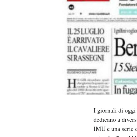
PODCAST
NEWSLETTER
I MIEI PREFERITI
SHOP
CALENDARIO
I giornali di ogg
AREA PERSONALE
dedicano a divers
Area Personale
IMU e una serie di
Newsletter