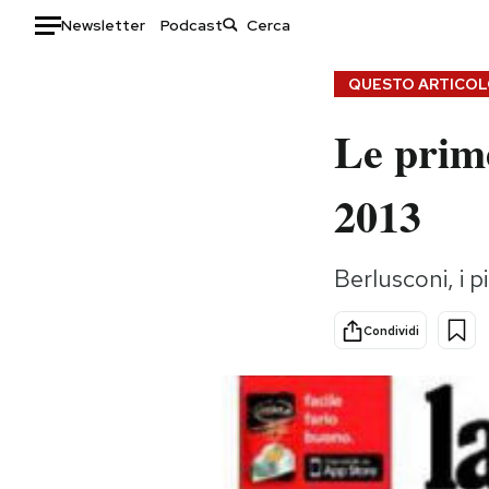
Newsletter
Podcast
Auto
QUESTO ARTICOLO
Le prim
HOME
Italia
Moda
2013
Mondo
Libri
Politica
Consumismi
Berlusconi, i 
Tecnologia
Storie/Idee
Internet
Ok Boomer!
Condividi
Scienza
Media
Cultura
Europa
Economia
Altrecose
Sport
Mondiali calcio 2026