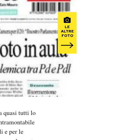
LE
ALTRE
FOTO
 quasi tutti lo
intramontabile
i e per le