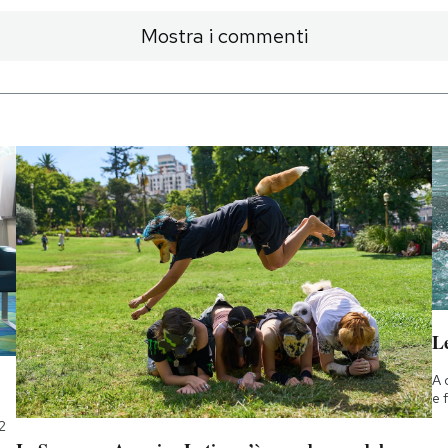
Mostra i commenti
Le
A 
e 
2