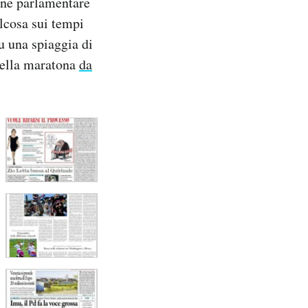
one parlamentare
lcosa sui tempi
u una spiaggia di
 nella maratona
da