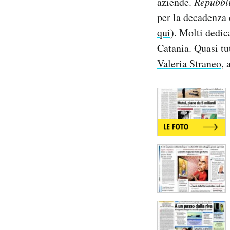
aziende.
Repubbl
Notifiche mobile
per la decadenza 
Regala il Post
qui
). Molti dedi
Hai bisogno di aiuto?
Catania. Quasi tu
Esci
Valeria Straneo
, 