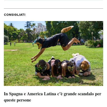
PODCAST
CONSIGLIATI
NEWSLETTER
I MIEI PREFERITI
SHOP
CALENDARIO
AREA PERSONALE
In Spagna e America Latina c’è grande scandalo per
Area Personale
queste persone
Newsletter