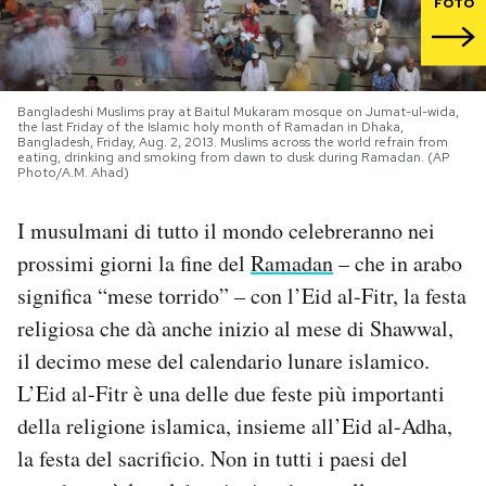
FOTO
PODCAST
Bangladeshi Muslims pray at Baitul Mukaram mosque on Jumat-ul-wida,
NEWSLETTER
the last Friday of the Islamic holy month of Ramadan in Dhaka,
Bangladesh, Friday, Aug. 2, 2013. Muslims across the world refrain from
eating, drinking and smoking from dawn to dusk during Ramadan. (AP
Photo/A.M. Ahad)
I MIEI PREFERITI
I musulmani di tutto il mondo celebreranno nei
prossimi giorni la fine del
Ramadan
– che in arabo
SHOP
significa “mese torrido” – con l’Eid al-Fitr, la festa
religiosa che dà anche inizio al mese di Shawwal,
CALENDARIO
il decimo mese del calendario lunare islamico.
L’Eid al-Fitr è una delle due feste più importanti
AREA PERSONALE
della religione islamica, insieme all’Eid al-Adha,
Area Personale
la festa del sacrificio. Non in tutti i paesi del
Newsletter