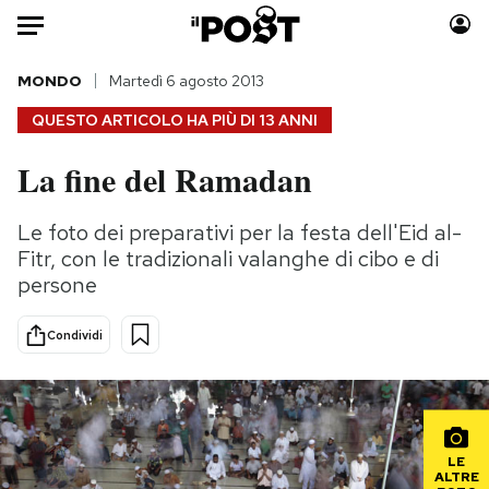
Auto
MONDO
Martedì 6 agosto 2013
QUESTO ARTICOLO HA PIÙ DI
13 ANNI
HOME
La fine del Ramadan
Italia
Moda
Mondo
Libri
Le foto dei preparativi per la festa dell'Eid al-
Politica
Consumismi
Fitr, con le tradizionali valanghe di cibo e di
Tecnologia
Storie/Idee
persone
Internet
Ok Boomer!
Condividi
Scienza
Media
Cultura
Europa
Economia
Altrecose
Sport
Mondiali calcio 2026
LE
ALTRE