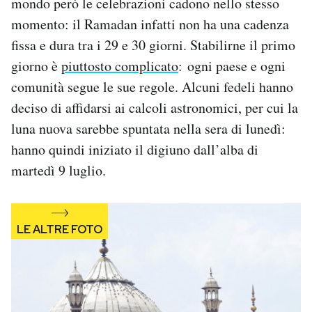
mondo però le celebrazioni cadono nello stesso
Notifiche mobile
momento: il Ramadan infatti non ha una cadenza
Regala il Post
fissa e dura tra i 29 e 30 giorni. Stabilirne il primo
Hai bisogno di aiuto?
giorno è
piuttosto complicato
: ogni paese e ogni
Esci
comunità segue le sue regole. Alcuni fedeli hanno
deciso di affidarsi ai calcoli astronomici, per cui la
luna nuova sarebbe spuntata nella sera di lunedì:
hanno quindi iniziato il digiuno dall’alba di
martedì 9 luglio.