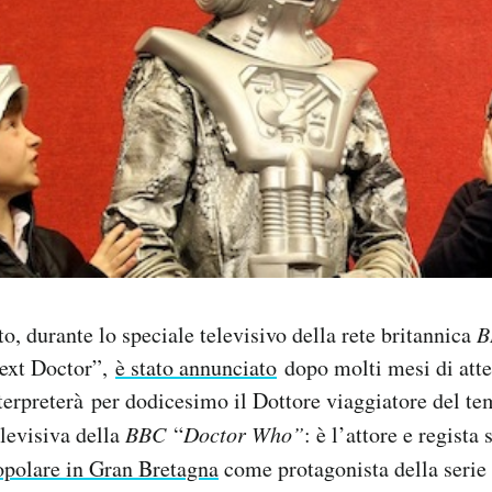
, durante lo speciale televisivo della rete britannica
B
ext Doctor”,
è stato annunciato
dopo molti mesi di atte
nterpreterà per dodicesimo il Dottore viaggiatore del te
elevisiva della
BBC
“
Doctor Who”
: è l’attore e regista
opolare in Gran Bretagna
come protagonista della serie