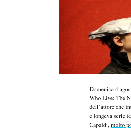
PODCAST
NEWSLETTER
I MIEI PREFERITI
SHOP
Domenica 4 agosto
CALENDARIO
Who Live: The N
dell’attore che i
AREA PERSONALE
e longeva serie t
Area Personale
Capaldi,
molto p
Newsletter