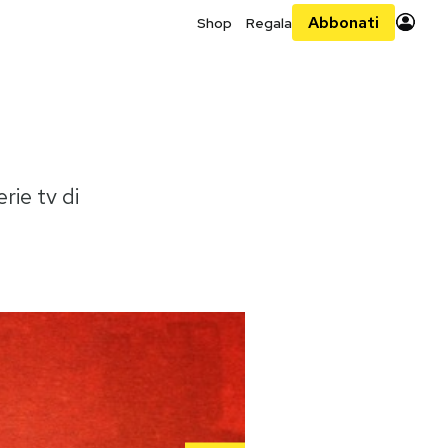
Abbonati
Shop
Regala
rie tv di