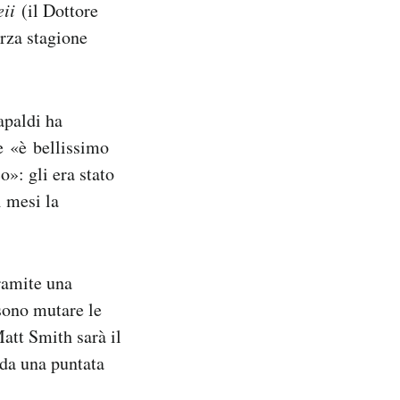
eii
(il Dottore
erza stagione
Capaldi ha
he «è bellissimo
o»: gli era stato
i mesi la
tramite una
sono mutare le
att Smith sarà il
nda una puntata