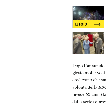
Dopo l’annuncio 
girate molte voci
credevano che sa
volontà della
BB
invece 55 anni (l
della serie) e av