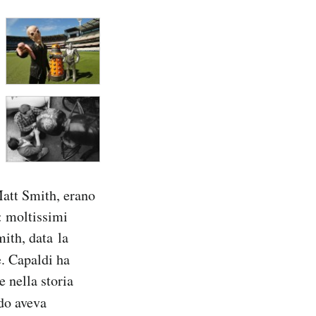
att Smith, erano
: moltissimi
ith, data la
e. Capaldi ha
e nella storia
do aveva