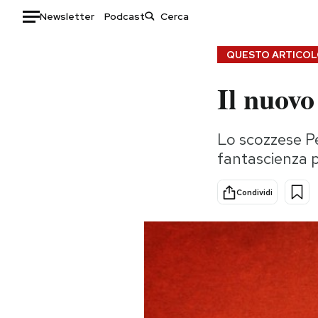
Newsletter
Podcast
Auto
QUESTO ARTICOLO
Il nuov
HOME
Italia
Moda
Lo scozzese Pe
Mondo
Libri
fantascienza p
Politica
Consumismi
Tecnologia
Storie/Idee
Condividi
Internet
Ok Boomer!
Scienza
Media
Cultura
Europa
Economia
Altrecose
Sport
Mondiali calcio 2026