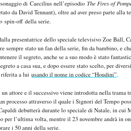
ersonaggio di Caecilius nell’episodio
The Fires of Pomp
etato da David Tennant), oltre ad aver preso parte alla t
no
spin-off
della serie.
 dalla presentatrice dello speciale televisivo Zoe Ball, 
ere sempre stato un fan della serie, fin da bambino, e c
tenere il segreto, anche se a suo modo è stato fantastic
egreto a casa sua, e dopo essere stato scelto, per divers
riferita a lui
usando il nome in codice “Houdini”
.
a un attore e il successivo viene introdotta nella trama 
un processo attraverso il quale i Signori del Tempo pos
apaldi debutterà durante lo speciale di Natale, in cui M
 per l’ultima volta, mentre il 23 novembre andrà in o
rare i 50 anni della serie.