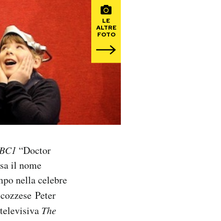
LE
ALTRE
FOTO
BC1
“Doctor
sa il nome
mpo nella celebre
 scozzese Peter
 televisiva
The