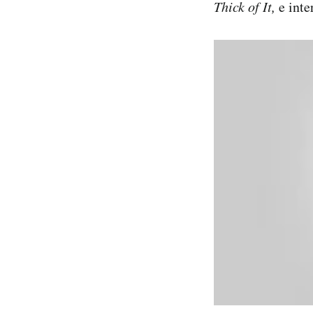
Thick of It,
e inte
Notifiche mobile
Regala il Post
Hai bisogno di aiuto?
Esci