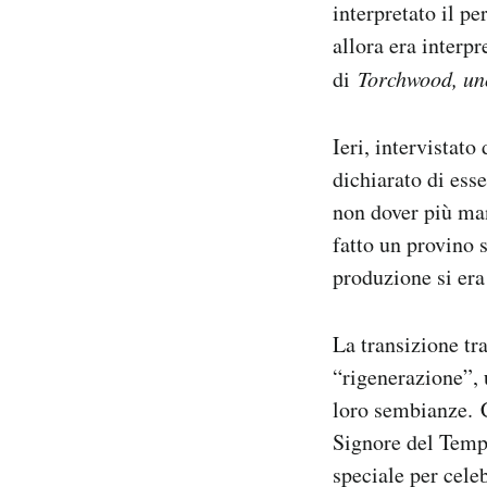
interpretato il p
allora era interpr
di
Torchwood, u
Ieri, intervistato
dichiarato di ess
non dover più man
fatto un provino s
produzione si era 
La transizione tr
“rigenerazione”, 
loro sembianze. C
Signore del Tempo
speciale per celeb