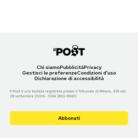
(Morne de Klerk/Getty Images)
Notifiche mobile
Regala il Post
Torna all'articolo
Hai bisogno di aiuto?
Esci
Chi siamo
Pubblicità
Privacy
Gestisci le preferenze
Condizioni d'uso
Dichiarazione di accessibilità
Il Post è una testata registrata presso il Tribunale di Milano, 419 del
28 settembre 2009 - ISSN 2610-9980
Abbonati