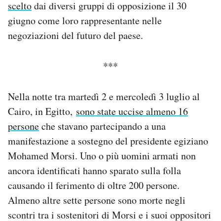
scelto
dai diversi gruppi di opposizione il 30
Notifiche mobile
giugno come loro rappresentante nelle
Regala il Post
negoziazioni del futuro del paese.
Hai bisogno di aiuto?
Esci
***
Nella notte tra martedì 2 e mercoledì 3 luglio al
Cairo, in Egitto,
sono state uccise almeno 16
persone
che stavano partecipando a una
manifestazione a sostegno del presidente egiziano
Mohamed Morsi. Uno o più uomini armati non
ancora identificati hanno sparato sulla folla
causando il ferimento di oltre 200 persone.
Almeno altre sette persone sono morte negli
scontri tra i sostenitori di Morsi e i suoi oppositori