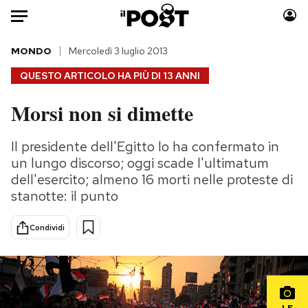
Auto
MONDO
Mercoledì 3 luglio 2013
QUESTO ARTICOLO HA PIÙ DI
13 ANNI
HOME
Morsi non si dimette
Italia
Moda
Mondo
Libri
Il presidente dell'Egitto lo ha confermato in
Politica
Consumismi
un lungo discorso; oggi scade l'ultimatum
Tecnologia
Storie/Idee
dell'esercito; almeno 16 morti nelle proteste di
stanotte: il punto
Internet
Ok Boomer!
Scienza
Media
Condividi
Cultura
Europa
Economia
Altrecose
Sport
Mondiali calcio 2026
LE