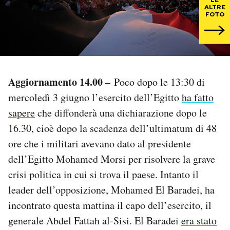
ALTRE
FOTO
PODCAST
NEWSLETTER
Aggiornamento 14.00
– Poco dopo le 13:30 di
I MIEI PREFERITI
mercoledì 3 giugno l’esercito dell’Egitto
ha fatto
sapere
che diffonderà una dichiarazione dopo le
SHOP
16.30, cioè dopo la scadenza dell’ultimatum di 48
ore che i militari avevano dato al presidente
CALENDARIO
dell’Egitto Mohamed Morsi per risolvere la grave
crisi politica in cui si trova il paese. Intanto il
leader dell’opposizione, Mohamed El Baradei, ha
AREA PERSONALE
incontrato questa mattina il capo dell’esercito, il
Area Personale
generale Abdel Fattah al-Sisi. El Baradei
era stato
Newsletter