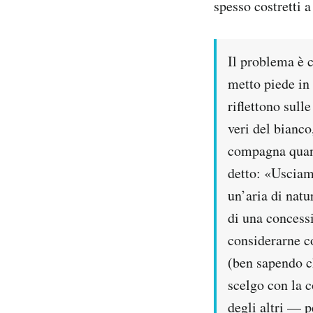
spesso costretti 
Notifiche mobile
Regala il Post
Hai bisogno di aiuto?
Il problema è 
Esci
metto piede in 
riflettono sull
veri del bianco
compagna quand
detto: «Usciamo
un’aria di nat
di una concessi
considerarne c
(ben sapendo c
scelgo con la 
degli altri — pe