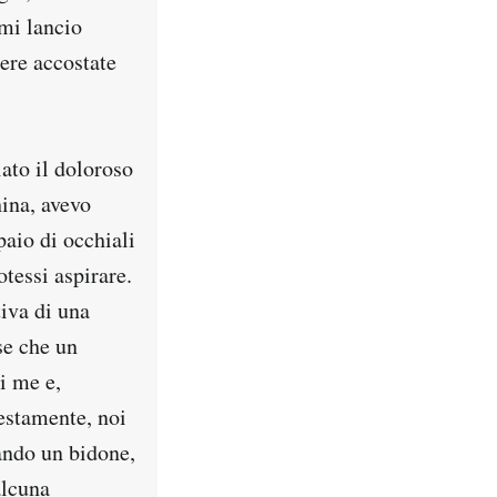
 mi lancio
bere accostate
ato il doloroso
ina, avevo
paio di occhiali
otessi aspirare.
iva di una
se che un
i me e,
estamente, noi
ando un bidone,
alcuna