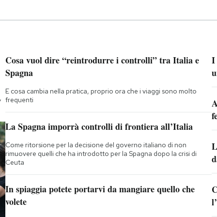
Cosa vuol dire “reintrodurre i controlli” tra Italia e
I
Spagna
u
E cosa cambia nella pratica, proprio ora che i viaggi sono molto
,
frequenti
A
f
La Spagna imporrà controlli di frontiera all’Italia
L
Come ritorsione per la decisione del governo italiano di non
rimuovere quelli che ha introdotto per la Spagna dopo la crisi di
d
Ceuta
In spiaggia potete portarvi da mangiare quello che
C
volete
l