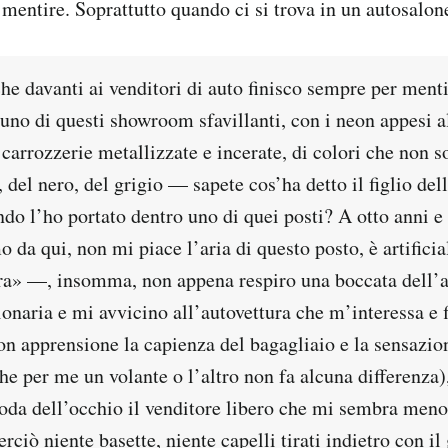
a mentire. Soprattutto quando ci si trova in un autosalon
che davanti ai venditori di auto finisco sempre per men
uno di questi showroom sfavillanti, con i neon appesi al 
e carrozzerie metallizzate e incerate, di colori che non 
, del nero, del grigio — sapete cos’ha detto il figlio del
o l’ho portato dentro uno di quei posti? A otto anni e
 da qui, non mi piace l’aria di questo posto, è artificia
ura» —, insomma, non appena respiro una boccata dell’ar
onaria e mi avvicino all’autovettura che m’interessa e 
on apprensione la capienza del bagagliaio e la sensazio
he per me un volante o l’altro non fa alcuna differenza
coda dell’occhio il venditore libero che mi sembra men
rciò niente basette, niente capelli tirati indietro con il 