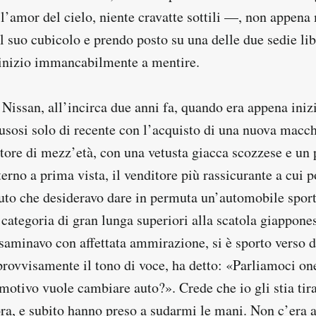
 l’amor del cielo, niente cravatte sottili —, non appena
il suo cubicolo e prendo posto su una delle due sedie li
, inizio immancabilmente a mentire.
Nissan, all’incirca due anni fa, quando era appena inizi
usosi solo di recente con l’acquisto di una nuova macch
tore di mezz’età, con una vetusta giacca scozzese e un 
terno a prima vista, il venditore più rassicurante a cui p
to che desideravo dare in permuta un’automobile sport
categoria di gran lunga superiori alla scatola giappone
saminavo con affettata ammirazione, si è sporto verso d
ovvisamente il tono di voce, ha detto: «Parliamoci on
 motivo vuole cambiare auto?». Crede che io gli stia tir
ora, e subito hanno preso a sudarmi le mani. Non c’era 