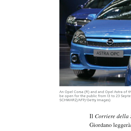
PODCAST
NEWSLETTER
I MIEI PREFERITI
SHOP
CALENDARIO
An Opel Corsa (R) and and Opel Astra of the
be open for the public from 13 to 23 
SCHWARZ/AFP/Getty Images)
AREA PERSONALE
Il
Corriere della
Area Personale
Giordano legger
Newsletter