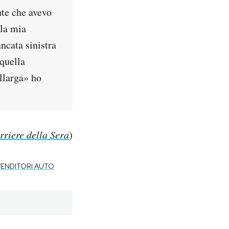
nte che avevo
lla mia
ncata sinistra
 quella
llarga» ho
rriere della Sera
)
VENDITORI AUTO