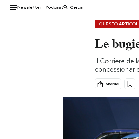
Newsletter
Podcast
Auto
QUESTO ARTICOLO
Le bugi
HOME
Italia
Moda
Il Corriere de
Mondo
Libri
concessionari
Politica
Consumismi
Tecnologia
Storie/Idee
Condividi
Internet
Ok Boomer!
Scienza
Media
Cultura
Europa
Economia
Altrecose
Sport
Mondiali calcio 2026