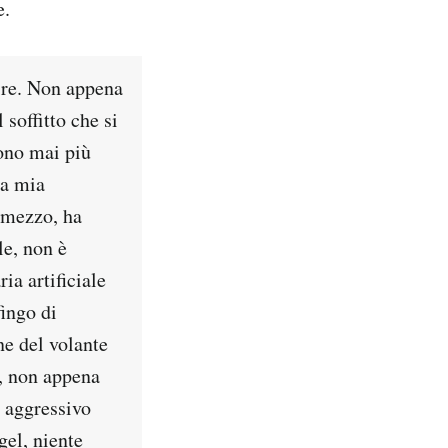
e.
tire. Non appena
soffitto che si
sono mai più
la mia
 mezzo, ha
le, non è
ia artificiale
fingo di
ne del volante
), non appena
o aggressivo
gel, niente