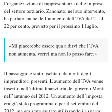
l’organizzazione di rappresentanza delle imprese
del settore terziario. Zanonato, nel suo intervento,
PODCAST
ha parlato anche dell’aumento dell’IVA dal 21 al
22 per cento, previsto per il prossimo 1 luglio.
NEWSLETTER
I MIEI PREFERITI
«Mi piacerebbe essere qua a dirvi che l’IVA
non aumenta, vorrei ma non lo posso fare.»
SHOP
Il passaggio è stato fischiato da molti degli
CALENDARIO
imprenditori presenti. L’aumento dell’IVA venne
inserito nell’ultima finanziaria del governo Monti
AREA PERSONALE
nell’autunno del 2012. Un aumento dell’imposta
era già stato programmato per il settembre del
Area Personale
Newsletter
2012, ma era stato evitato utilizzando i risparmi