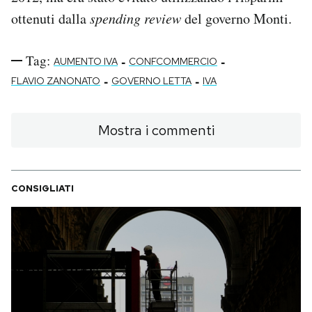
Notifiche mobile
ottenuti dalla
spending review
del governo Monti.
Regala il Post
Hai bisogno di aiuto?
Tag:
-
-
AUMENTO IVA
CONFCOMMERCIO
Esci
-
-
FLAVIO ZANONATO
GOVERNO LETTA
IVA
Mostra i commenti
CONSIGLIATI