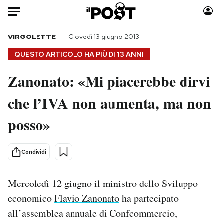
Auto
VIRGOLETTE
Giovedì 13 giugno 2013
QUESTO ARTICOLO HA PIÙ DI
13 ANNI
HOME
Zanonato: «Mi piacerebbe dirvi
Italia
Moda
che l’IVA non aumenta, ma non
Mondo
Libri
Politica
Consumismi
posso»
Tecnologia
Storie/Idee
Internet
Ok Boomer!
Condividi
Scienza
Media
Cultura
Europa
Mercoledì 12 giugno il ministro dello Sviluppo
Economia
Altrecose
economico
Flavio Zanonato
ha partecipato
Sport
Mondiali calcio 2026
all’assemblea annuale di Confcommercio,