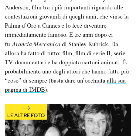
Notifiche mobile
Anderson, film tra i più importanti riguardo alle
Regala il Post
contestazioni giovanili di quegli anni, che vinse la
Hai bisogno di aiuto?
Palma d’Oro a Cannes e lo fece diventare
Esci
immediatamente famoso. E tre anni dopo ci
fu
Arancia Meccanica
di Stanley Kubrick. Da
allora ha fatto di tutto: film, film di serie B, serie
TV, documentari e ha doppiato cartoni animati. È
probabilmente uno degli attori che hanno fatto più
“cose” di sempre (basta dare un’occhiata
alla sua
pagina di IMDB
).