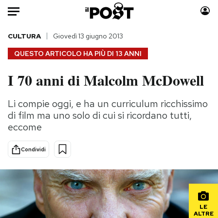
Auto
CULTURA
Giovedì 13 giugno 2013
QUESTO ARTICOLO HA PIÙ DI
13 ANNI
HOME
I 70 anni di Malcolm McDowell
Italia
Moda
Mondo
Libri
Li compie oggi, e ha un curriculum ricchissimo
Politica
Consumismi
di film ma uno solo di cui si ricordano tutti,
Tecnologia
Storie/Idee
eccome
Internet
Ok Boomer!
Condividi
Scienza
Media
Cultura
Europa
Economia
Altrecose
Sport
Mondiali calcio 2026
LE
ALTRE