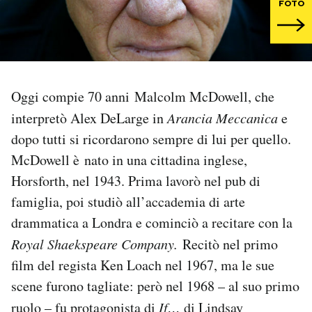
FOTO
PODCAST
NEWSLETTER
Oggi compie 70 anni Malcolm McDowell, che
interpretò Alex DeLarge in
Arancia Meccanica
e
I MIEI PREFERITI
dopo tutti si ricordarono sempre di lui per quello.
McDowell è nato in una cittadina inglese,
SHOP
Horsforth, nel 1943. Prima lavorò nel pub di
famiglia, poi studiò all’accademia di arte
CALENDARIO
drammatica a Londra e cominciò a recitare con la
Royal Shaekspeare Company.
Recitò nel primo
AREA PERSONALE
film del regista Ken Loach nel 1967, ma le sue
scene furono tagliate: però nel 1968 – al suo primo
Area Personale
ruolo – fu protagonista di
If…
di Lindsay
Newsletter