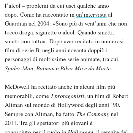
l’alcol – problemi da cui uscì qualche anno
dopo. Come ha raccontato in
un’intervista
al
Guardian nel 2004: «Sono più di vent’anni che non
tocco droga, sigarette o alcol. Quando smetti,
smetti con tutto». Dopo aver recitato in numerosi
film di serie B, negli anni novanta doppiò i
personaggi di moltissime serie animate, tra cui
Spider-Man
,
Batman
e
Biker Mice da Marte
.
McDowell ha recitato anche in alcuni film più
memorabili, come
I protagonisti
, un film di Robert
Altman sul mondo di Hollywood degli anni ’90.
Sempre con Altman, ha fatto
The Company
nel
2011. Tra gli spettatori più giovani è
conosciuto per il ruolo in
Halloween
, il remake del