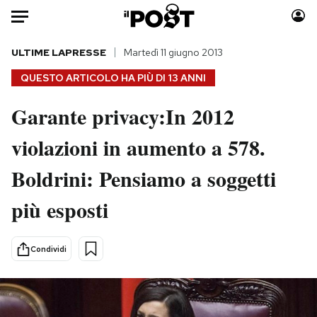
Auto
ULTIME LAPRESSE
Martedì 11 giugno 2013
QUESTO ARTICOLO HA PIÙ DI
13 ANNI
HOME
Garante privacy:In 2012
Italia
Moda
violazioni in aumento a 578.
Mondo
Libri
Politica
Consumismi
Boldrini: Pensiamo a soggetti
Tecnologia
Storie/Idee
Internet
Ok Boomer!
più esposti
Scienza
Media
Cultura
Europa
Condividi
Economia
Altrecose
Sport
Mondiali calcio 2026