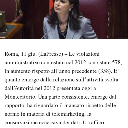
PODCAST
NEWSLETTER
I MIEI PREFERITI
Roma, 11 giu. (LaPresse) – Le violazioni
amministrative contestate nel 2012 sono state 578,
SHOP
in aumento rispetto all’anno precedente (358). E’
quanto emerge dalla relazione sull’attività svolta
CALENDARIO
dall’Autorità nel 2012 presentata oggi a
Montecitorio. Una parte consistente, emerge dal
rapporto, ha riguardato il mancato rispetto delle
AREA PERSONALE
norme in materia di telemarketing, la
Area Personale
conservazione eccessiva dei dati di traffico
Newsletter