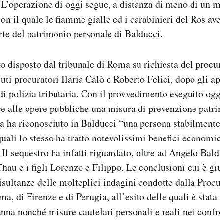
 L’operazione di oggi segue, a distanza di meno di un m
on il quale le fiamme gialle ed i carabinieri del Ros av
arte del patrimonio personale di Balducci.
ato disposto dal tribunale di Roma su richiesta del proc
tuti procuratori Ilaria Calò e Roberto Felici, dopo gli 
 di polizia tributaria. Con il provvedimento eseguito ogg
re alle opere pubbliche una misura di prevenzione patri
 ha riconosciuto in Balducci “una persona stabilmente 
quali lo stesso ha tratto notevolissimi benefici economic
 Il sequestro ha infatti riguardato, oltre ad Angelo Bald
au e i figli Lorenzo e Filippo. Le conclusioni cui è gi
risultanze delle molteplici indagini condotte dalla Procu
a, di Firenze e di Perugia, all’esito delle quali è stat
nna nonché misure cautelari personali e reali nei confr