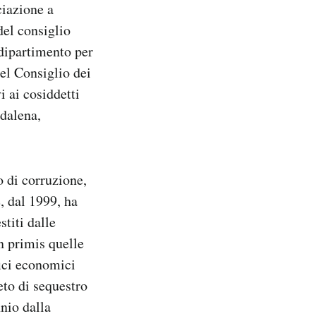
ciazione a
del consiglio
 dipartimento per
del Consiglio dei
i ai cosiddetti
dalena,
o di corruzione,
, dal 1999, ha
titi dalle
n primis quelle
fici economici
eto di sequestro
nio dalla