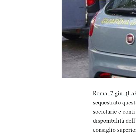
PODCAST
NEWSLETTER
I MIEI PREFERITI
SHOP
Roma, 7 giu. (La
CALENDARIO
sequestrato quest
societarie e conti
AREA PERSONALE
disponibilità del
Area Personale
consiglio superio
Newsletter