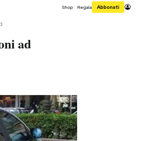
Abbonati
Shop
Regala
13
oni ad