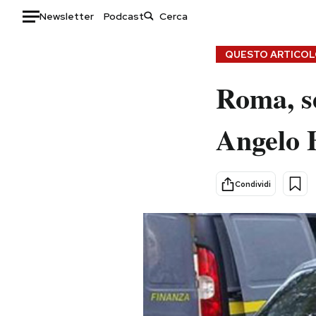
Newsletter
Podcast
Auto
QUESTO ARTICOLO
Roma, se
HOME
Italia
Moda
Angelo 
Mondo
Libri
Politica
Consumismi
Tecnologia
Storie/Idee
Condividi
Internet
Ok Boomer!
Scienza
Media
Cultura
Europa
Economia
Altrecose
Sport
Mondiali calcio 2026