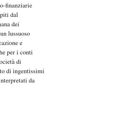
o-finanziarie
piti dal
mana dei
 un lussuoso
icazione e
he per i conti
ocietà di
to di ingentissimi
nterpretati da