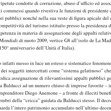
ripetute condotte di corruzione, abuso d’ufficio ed asso
iti commessi quando rivestiva le funzioni di presidente 
ori pubblici nonché nella sua veste di figura apicale del
competitività del turismo istituito presso la presidenza 
petenza in materia di assegnazione degli appalti relativ
Mondiali di nuoto 2009, vertice G8 all’isolo de La Mad
150° anniversario dell’Unità d’Italia).
 infatti messo in luce un esteso e sistematico fenomen
i dei soggetti intercettati come “sistema gelatinoso” che
odica assegnazione di rilevantissimi appalti pubblici ges
 da Balducci ad un numero chiuso di imprese favorite – i
imprenditore Diego Anemone – a fronte di illeciti bene
embri della “cricca” guidata da Balducci stesso. Il decr
uarda l’intero patrimonio accumulato nell’ultimo decen