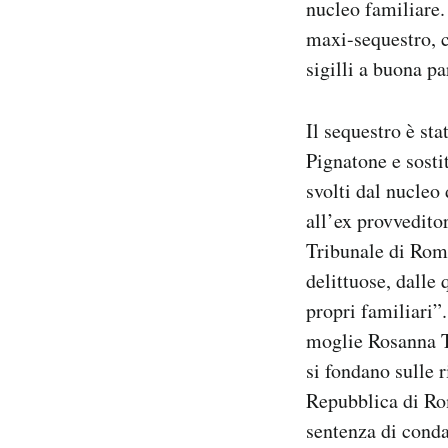
nucleo familiare.
Notifiche mobile
maxi-sequestro, c
Regala il Post
sigilli a buona p
Hai bisogno di aiuto?
Esci
Il sequestro è st
Pignatone e sosti
svolti dal nucleo
all’ex provvedito
Tribunale di Roma
delittuose, dalle 
propri familiari”.
moglie Rosanna Th
si fondano sulle 
Repubblica di Rom
sentenza di conda