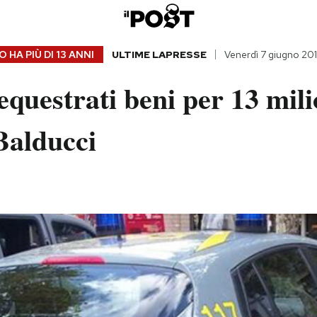
 HA PIÙ DI
13 ANNI
ULTIME LAPRESSE
Venerdì 7 giugno 20
questrati beni per 13 mili
Balducci