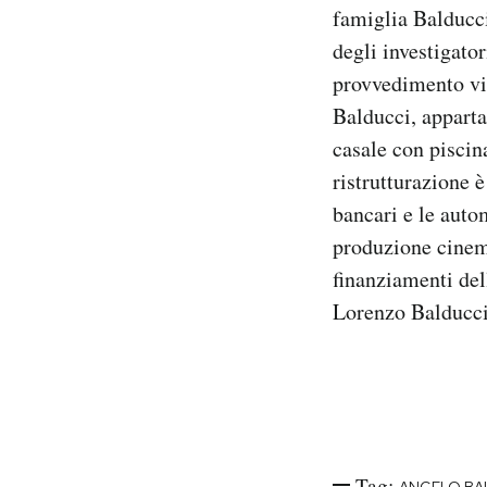
famiglia Balducci
degli investigator
provvedimento vi
Balducci, apparta
casale con piscina
ristrutturazione 
bancari e le auto
produzione cinema
finanziamenti del
Lorenzo Balducci,
Tag:
ANGELO BA