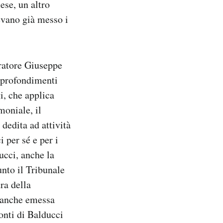
ese, un altro
evano già messo i
uratore Giuseppe
approfondimenti
i, che applica
moniale, il
dedita ad attività
i per sé e per i
ucci, anche la
unto il Tribunale
ra della
a anche emessa
onti di Balducci