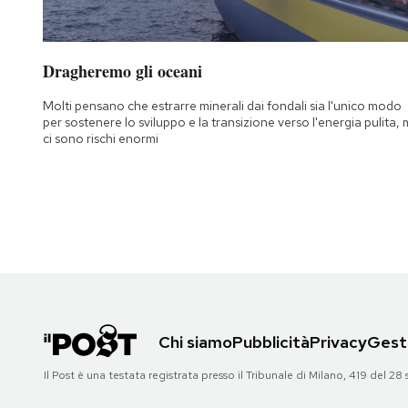
Notifiche mobile
Regala il Post
Hai bisogno di aiuto?
Dragheremo gli oceani
Esci
Molti pensano che estrarre minerali dai fondali sia l'unico modo
per sostenere lo sviluppo e la transizione verso l'energia pulita,
ci sono rischi enormi
Chi siamo
Pubblicità
Privacy
Gesti
Il Post è una testata registrata presso il Tribunale di Milano, 419 del