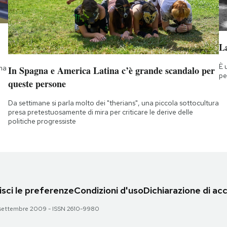
La
È 
 ma
In Spagna e America Latina c’è grande scandalo per
pe
queste persone
Da settimane si parla molto dei "therians", una piccola sottocultura
presa pretestuosamente di mira per criticare le derive delle
politiche progressiste
sci le preferenze
Condizioni d'uso
Dichiarazione di acc
 28 settembre 2009 - ISSN 2610-9980