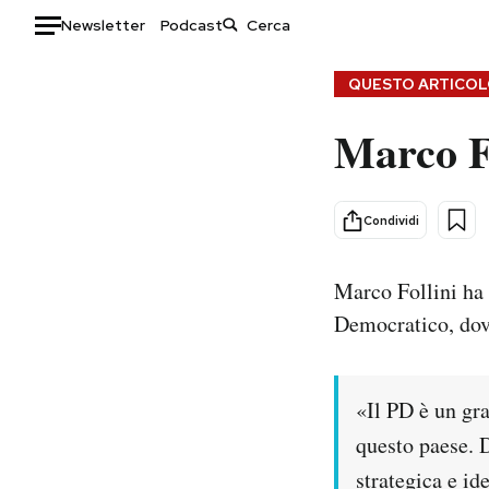
Newsletter
Podcast
Auto
QUESTO ARTICOLO
Marco Fo
HOME
Italia
Moda
Mondo
Libri
Condividi
Politica
Consumismi
Tecnologia
Storie/Idee
Marco Follini ha
Internet
Ok Boomer!
Democratico, dove
Scienza
Media
Cultura
Europa
Economia
Altrecose
«Il PD è un gra
Sport
Mondiali calcio 2026
questo paese. 
strategica e id