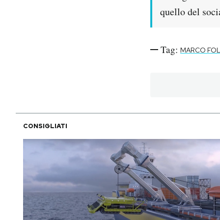
quello del soc
PODCAST
Tag:
MARCO FOL
NEWSLETTER
I MIEI PREFERITI
SHOP
CONSIGLIATI
CALENDARIO
AREA PERSONALE
Area Personale
Newsletter