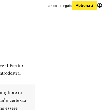
Abbonati
Shop
Regala
re il Partito
ntrodestra.
 migliore di
un’incertezza
che essere