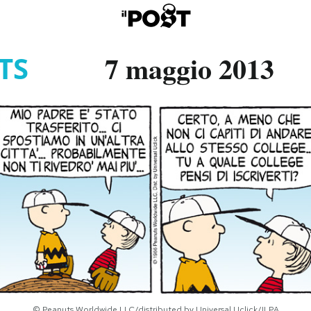
7 maggio 2013
TS
© Peanuts Worldwide LLC/distributed by Universal Uclick/ILPA