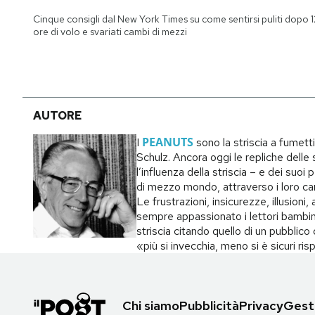
Notifiche mobile
Cinque consigli dal New York Times su come sentirsi puliti dopo 1
Regala il Post
ore di volo e svariati cambi di mezzi
Hai bisogno di aiuto?
Esci
AUTORE
PEANUTS
I
sono la striscia a fumett
Schulz. Ancora oggi le repliche delle s
l’influenza della striscia – e dei suo
di mezzo mondo, attraverso i loro carat
Le frustrazioni, insicurezze, illusion
sempre appassionato i lettori bambin
striscia citando quello di un pubblic
«più si invecchia, meno si è sicuri ri
Chi siamo
Pubblicità
Privacy
Gesti