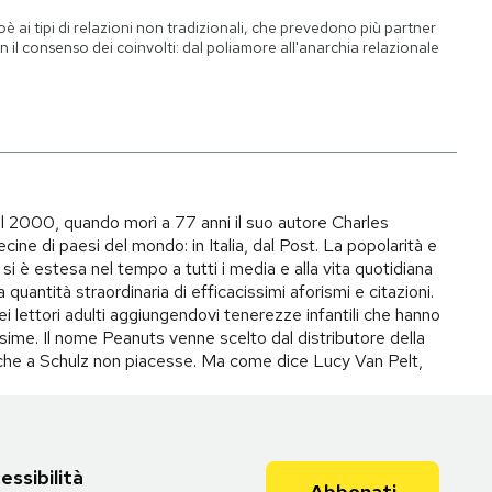
oè ai tipi di relazioni non tradizionali, che prevedono più partner
n il consenso dei coinvolti: dal poliamore all'anarchia relazionale
il 2000, quando morì a 77 anni il suo autore Charles
ecine di paesi del mondo: in Italia, dal Post. La popolarità e
si è estesa nel tempo a tutti i media e alla vita quotidiana
quantità straordinaria di efficacissimi aforismi e citazioni.
ei lettori adulti aggiungendovi tenerezze infantili che hanno
ime. Il nome Peanuts venne scelto dal distributore della
to che a Schulz non piacesse. Ma come dice Lucy Van Pelt,
essibilità
Abbonati