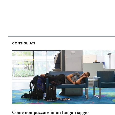
PODCAST
NEWSLETTER
CONSIGLIATI
I MIEI PREFERITI
SHOP
CALENDARIO
AREA PERSONALE
Area Personale
Come non puzzare in un lungo viaggio
Newsletter