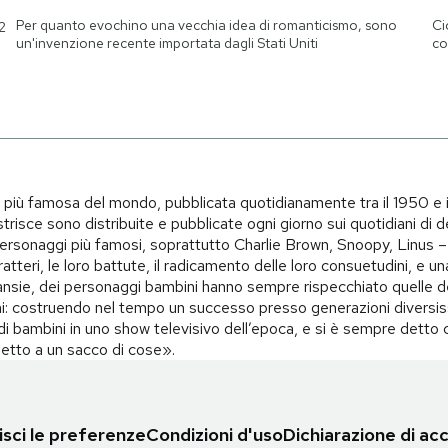
Per quanto evochino una vecchia idea di romanticismo, sono
Ci
2
un'invenzione recente importata dagli Stati Uniti
co
i più famosa del mondo, pubblicata quotidianamente tra il 1950 e 
trisce sono distribuite e pubblicate ogni giorno sui quotidiani di d
i personaggi più famosi, soprattutto Charlie Brown, Snoopy, Linus – 
teri, le loro battute, il radicamento delle loro consuetudini, e una 
i, ansie, dei personaggi bambini hanno sempre rispecchiato quelle d
i: costruendo nel tempo un successo presso generazioni diversiss
o di bambini in uno show televisivo dell’epoca, e si è sempre det
spetto a un sacco di cose».
sci le preferenze
Condizioni d'uso
Dichiarazione di acc