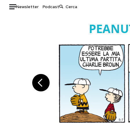
Newsletter
Podcast
Auto
PEANU
HOME
Italia
Moda
Mondo
Libri
Politica
Consumismi
Tecnologia
Storie/Idee
Internet
Ok Boomer!
Scienza
Media
Cultura
Europa
Economia
Altrecose
Sport
Mondiali calcio 2026