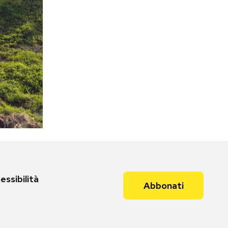
essibilità
Abbonati