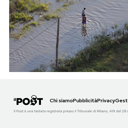
PODCAST
NEWSLETTER
I MIEI PREFERITI
SHOP
CALENDARIO
Chi siamo
Pubblicità
Privacy
Gesti
AREA PERSONALE
Il Post è una testata registrata presso il Tribunale di Milano, 419 del
Area Personale
Newsletter