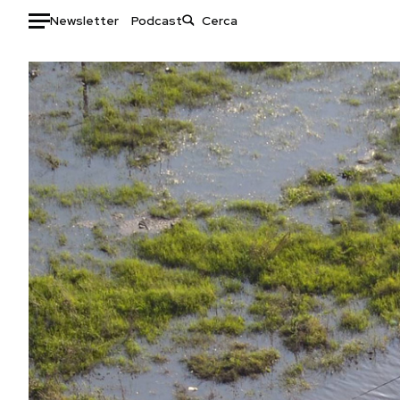
Newsletter
Podcast
Auto
HOME
Italia
Moda
Mondo
Libri
Politica
Consumismi
Tecnologia
Storie/Idee
Internet
Ok Boomer!
Scienza
Media
Cultura
Europa
Economia
Altrecose
Sport
Mondiali calcio 2026