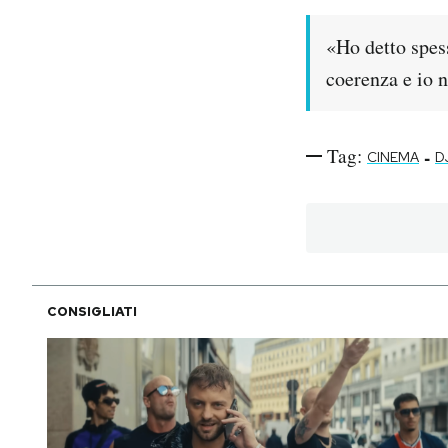
PODCAST
«Ho detto spess
coerenza e io n
NEWSLETTER
Tag:
-
CINEMA
D
I MIEI PREFERITI
SHOP
CALENDARIO
CONSIGLIATI
AREA PERSONALE
Area Personale
Newsletter