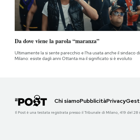
Notifiche mobile
Regala il Post
Hai bisogno di aiuto?
Esci
Da dove viene la parola “maranza”
Ultimamente la si sente parecchio e l'ha usata anche il sindaco di
Milano: esiste dagli anni Ottanta ma il significato si è evoluto
Chi siamo
Pubblicità
Privacy
Gesti
Il Post è una testata registrata presso il Tribunale di Milano, 419 del