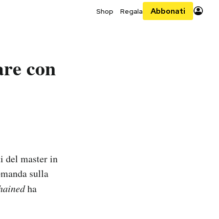
Abbonati
Shop
Regala
are con
i del master in
omanda sulla
hained
ha