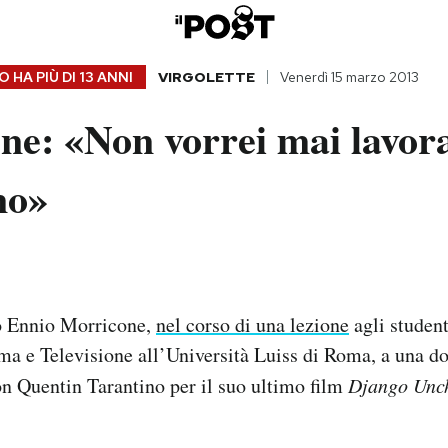
 HA PIÙ DI
13 ANNI
VIRGOLETTE
Venerdì 15 marzo 2013
ne: «Non vorrei mai lavor
no»
o Ennio Morricone,
nel corso di una lezione
agli student
ma e Televisione all’Università Luiss di Roma, a una d
n Quentin Tarantino per il suo ultimo film
Django Unc