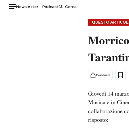
Newsletter
Podcast
Auto
QUESTO ARTICOLO
Morrico
HOME
Italia
Moda
Taranti
Mondo
Libri
Politica
Consumismi
Tecnologia
Storie/Idee
Condividi
Internet
Ok Boomer!
Scienza
Media
Giovedì 14 marz
Cultura
Europa
Musica e in Cine
Economia
Altrecose
collaborazione co
Sport
Mondiali calcio 2026
risposto: