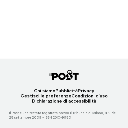
Notifiche mobile
Pistorius ha ucciso la sua ragazza?
Regala il Post
Hai bisogno di aiuto?
Oscar Pistorius con la fidanzata Reeva Steenkamp ad una premiazione a
Johannesburg nel 2012
Esci
(AP Photo/Lucky Nxumalo-Citypress) SOUTH AFRICA OUT
Torna all'articolo
Chi siamo
Pubblicità
Privacy
Gestisci le preferenze
Condizioni d'uso
Dichiarazione di accessibilità
Il Post è una testata registrata presso il Tribunale di Milano, 419 del
28 settembre 2009 - ISSN 2610-9980