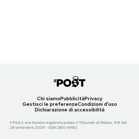
Notifiche mobile
Pistorius ha ucciso la sua ragazza?
Regala il Post
Hai bisogno di aiuto?
Oscar Pistorius con la fidanzata Reeva Steenkamp ad una premiazione a
Johannesburg nel 2012
Esci
(AP Photo/Lucky Nxumalo-Citypress) SOUTH AFRICA OUT
Torna all'articolo
Chi siamo
Pubblicità
Privacy
Gestisci le preferenze
Condizioni d'uso
Dichiarazione di accessibilità
Il Post è una testata registrata presso il Tribunale di Milano, 419 del
28 settembre 2009 - ISSN 2610-9980