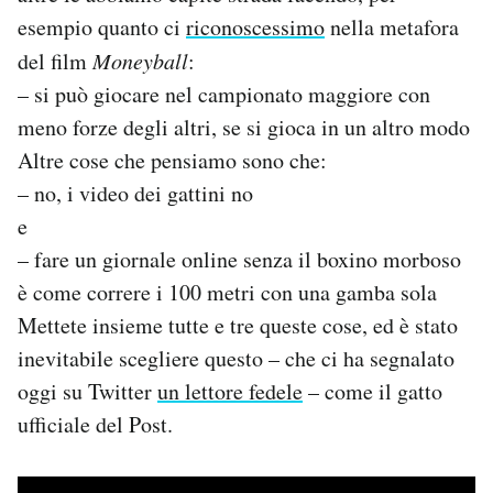
esempio quanto ci
riconoscessimo
nella metafora
PODCAST
del film
Moneyball
:
– si può giocare nel campionato maggiore con
NEWSLETTER
meno forze degli altri, se si gioca in un altro modo
Altre cose che pensiamo sono che:
– no, i video dei gattini no
I MIEI PREFERITI
e
– fare un giornale online senza il boxino morboso
SHOP
è come correre i 100 metri con una gamba sola
Mettete insieme tutte e tre queste cose, ed è stato
CALENDARIO
inevitabile scegliere questo – che ci ha segnalato
oggi su Twitter
un lettore fedele
– come il gatto
AREA PERSONALE
ufficiale del Post.
Area Personale
Newsletter