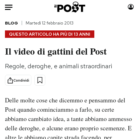
Auto
BLOG
Martedì 12 febbraio 2013
QUESTO ARTICOLO HA PIÙ DI
13 ANNI
HOME
Il video di gattini del Post
Italia
Moda
Mondo
Libri
Regole, deroghe, e animali straordinari
Politica
Consumismi
Tecnologia
Storie/Idee
Condividi
Internet
Ok Boomer!
Scienza
Media
Delle molte cose che dicemmo e pensammo del
Cultura
Europa
Post quando cominciammo a farlo, su certe
Economia
Altrecose
abbiamo cambiato idea, a tante abbiamo ammesso
Sport
Mondiali calcio 2026
delle deroghe, e alcune erano proprio scemenze. E
altre le abbiamo capite strada facendo, per