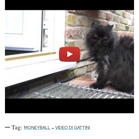
Notifiche mobile
Regala il Post
Hai bisogno di aiuto?
Esci
Tag:
-
MONEYBALL
VIDEO DI GATTINI