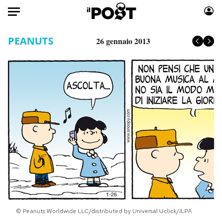
Auto
PEANUTS
26 gennaio 2013
HOME
Italia
Moda
Mondo
Libri
Politica
Consumismi
Tecnologia
Storie/Idee
Internet
Ok Boomer!
Scienza
Media
Cultura
Europa
Economia
Altrecose
Sport
Mondiali calcio 2026
© Peanuts Worldwide LLC/distributed by Universal Uclick/ILPA