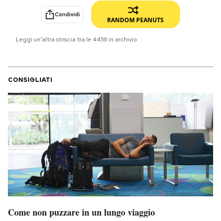
Condividi
PODCAST
RANDOM PEANUTS
Leggi un'altra striscia tra le
4456
in archivio
NEWSLETTER
CONSIGLIATI
I MIEI PREFERITI
SHOP
CALENDARIO
AREA PERSONALE
Area Personale
Come non puzzare in un lungo viaggio
Newsletter