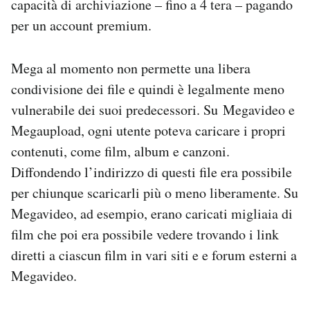
capacità di archiviazione – fino a 4 tera – pagando
Notifiche mobile
per un account premium.
Regala il Post
Hai bisogno di aiuto?
Esci
Mega al momento non permette una libera
condivisione dei file e quindi è legalmente meno
vulnerabile dei suoi predecessori. Su Megavideo e
Megaupload, ogni utente poteva caricare i propri
contenuti, come film, album e canzoni.
Diffondendo l’indirizzo di questi file era possibile
per chiunque scaricarli più o meno liberamente. Su
Megavideo, ad esempio, erano caricati migliaia di
film che poi era possibile vedere trovando i link
diretti a ciascun film in vari siti e e forum esterni a
Megavideo.