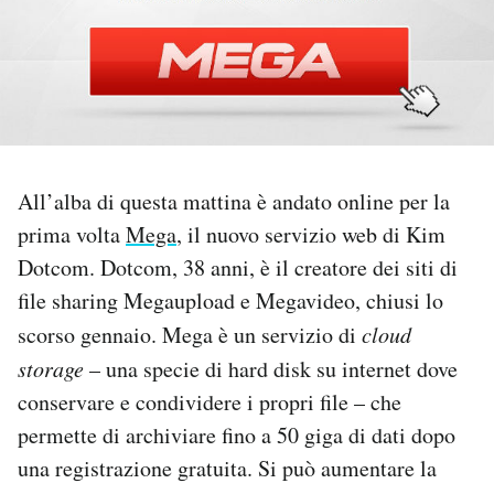
PODCAST
NEWSLETTER
I MIEI PREFERITI
All’alba di questa mattina è andato online per la
prima volta
Mega
, il nuovo servizio web di Kim
SHOP
Dotcom. Dotcom, 38 anni, è il creatore dei siti di
file sharing Megaupload e Megavideo, chiusi lo
scorso gennaio. Mega è un servizio di
cloud
CALENDARIO
storage
– una specie di hard disk su internet dove
conservare e condividere i propri file – che
AREA PERSONALE
permette di archiviare fino a 50 giga di dati dopo
Area Personale
una registrazione gratuita. Si può aumentare la
Newsletter