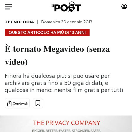
Auto
TECNOLOGIA
Domenica 20 gennaio 2013
QUESTO ARTICOLO HA PIÙ DI
13 ANNI
HOME
È tornato Megavideo (senza
Italia
Moda
video)
Mondo
Libri
Politica
Consumismi
Finora ha qualcosa più: si può usare per
Tecnologia
Storie/Idee
archiviare gratis fino a 50 giga di dati, e
Internet
Ok Boomer!
qualcosa in meno: niente film gratis per tutti
Scienza
Media
Cultura
Europa
Condividi
Economia
Altrecose
Sport
Mondiali calcio 2026