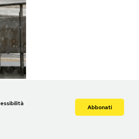
essibilità
Abbonati