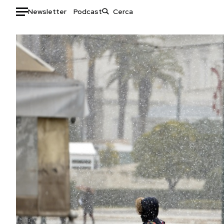
Newsletter
Podcast
Auto
HOME
Italia
Moda
Mondo
Libri
Politica
Consumismi
Tecnologia
Storie/Idee
Internet
Ok Boomer!
Scienza
Media
Cultura
Europa
Economia
Altrecose
Sport
Mondiali calcio 2026