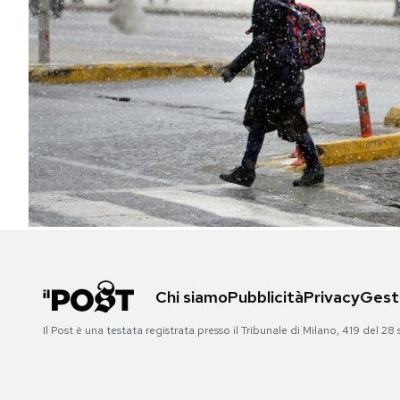
PODCAST
NEWSLETTER
I MIEI PREFERITI
SHOP
CALENDARIO
Chi siamo
Pubblicità
Privacy
Gesti
AREA PERSONALE
Il Post è una testata registrata presso il Tribunale di Milano, 419 del
Area Personale
Newsletter