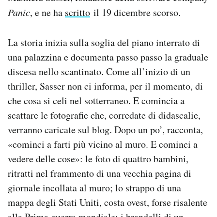
Notifiche mobile
Panic
, e ne ha
scritto
il 19 dicembre scorso.
Regala il Post
Hai bisogno di aiuto?
La storia inizia sulla soglia del piano interrato di
Esci
una palazzina e documenta passo passo la graduale
discesa nello scantinato. Come all’inizio di un
thriller, Sasser non ci informa, per il momento, di
che cosa si celi nel sotterraneo. E comincia a
scattare le fotografie che, corredate di didascalie,
verranno caricate sul blog. Dopo un po’, racconta,
«cominci a farti più vicino al muro. E cominci a
vedere delle cose»: le foto di quattro bambini,
ritratti nel frammento di una vecchia pagina di
giornale incollata al muro; lo strappo di una
mappa degli Stati Uniti, costa ovest, forse risalente
alla Prima guerra mondiale; i brandelli di un