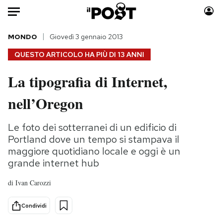
Auto
MONDO
Giovedì 3 gennaio 2013
QUESTO ARTICOLO HA PIÙ DI
13 ANNI
HOME
La tipografia di Internet,
Italia
Moda
nell’Oregon
Mondo
Libri
Politica
Consumismi
Le foto dei sotterranei di un edificio di
Tecnologia
Storie/Idee
Portland dove un tempo si stampava il
Internet
Ok Boomer!
maggiore quotidiano locale e oggi è un
Scienza
Media
grande internet hub
Cultura
Europa
di
Ivan Carozzi
Economia
Altrecose
Sport
Mondiali calcio 2026
Condividi