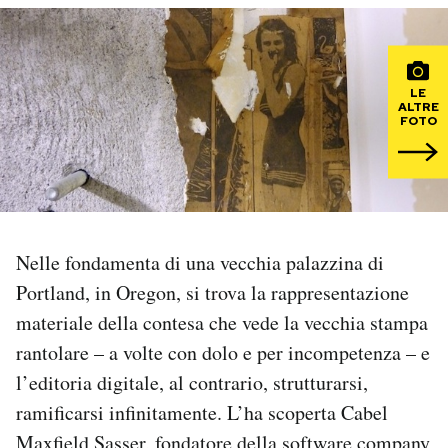
PODCAST
LE
NEWSLETTER
ALTRE
FOTO
I MIEI PREFERITI
SHOP
Nelle fondamenta di una vecchia palazzina di
Portland, in Oregon, si trova la rappresentazione
CALENDARIO
materiale della contesa che vede la vecchia stampa
rantolare – a volte con dolo e per incompetenza – e
AREA PERSONALE
l’editoria digitale, al contrario, strutturarsi,
ramificarsi infinitamente. L’ha scoperta Cabel
Area Personale
Newsletter
Maxfield Sasser, fondatore della software company