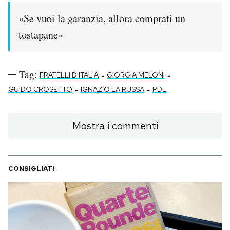
«Se vuoi la garanzia, allora comprati un
PODCAST
tostapane»
NEWSLETTER
Tag:
-
-
FRATELLI D'ITALIA
GIORGIA MELONI
-
-
I MIEI PREFERITI
GUIDO CROSETTO
IGNAZIO LA RUSSA
PDL
SHOP
Mostra i commenti
CALENDARIO
CONSIGLIATI
AREA PERSONALE
Area Personale
Newsletter