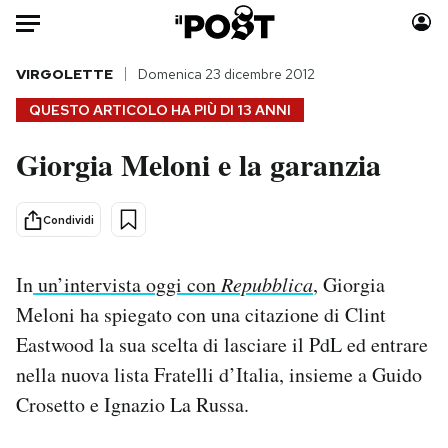
Auto
VIRGOLETTE
Domenica 23 dicembre 2012
QUESTO ARTICOLO HA PIÙ DI
13 ANNI
HOME
Giorgia Meloni e la garanzia
Italia
Moda
Mondo
Libri
Condividi
Politica
Consumismi
Tecnologia
Storie/Idee
In
un’intervista oggi con
Repubblica
, Giorgia
Internet
Ok Boomer!
Meloni ha spiegato con una citazione di Clint
Scienza
Media
Eastwood la sua scelta di lasciare il PdL ed entrare
Cultura
Europa
Economia
Altrecose
nella nuova lista Fratelli d’Italia, insieme a Guido
Sport
Mondiali calcio 2026
Crosetto e Ignazio La Russa.