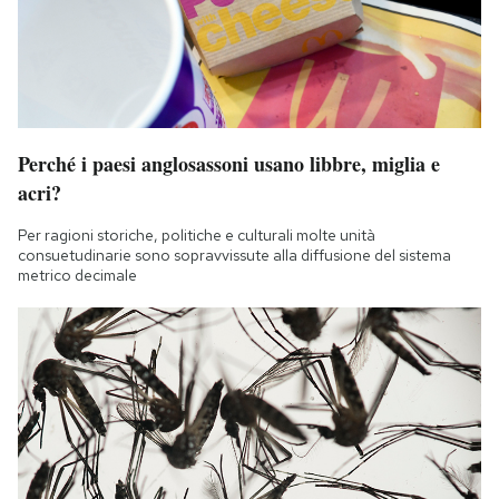
Notifiche mobile
Regala il Post
Hai bisogno di aiuto?
Esci
Perché i paesi anglosassoni usano libbre, miglia e
acri?
Per ragioni storiche, politiche e culturali molte unità
consuetudinarie sono sopravvissute alla diffusione del sistema
metrico decimale