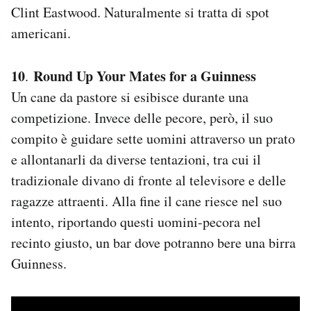
Clint Eastwood. Naturalmente si tratta di spot
Notifiche mobile
Regala il Post
americani.
Hai bisogno di aiuto?
Esci
10
Round Up Your Mates for a Guinness
.
Un cane da pastore si esibisce durante una
competizione. Invece delle pecore, però, il suo
compito è guidare sette uomini attraverso un prato
e allontanarli da diverse tentazioni, tra cui il
tradizionale divano di fronte al televisore e delle
ragazze attraenti. Alla fine il cane riesce nel suo
intento, riportando questi uomini-pecora nel
recinto giusto, un bar dove potranno bere una birra
Guinness.