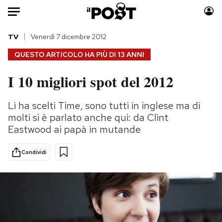
Auto
TV
Venerdì 7 dicembre 2012
QUESTO ARTICOLO HA PIÙ DI
13 ANNI
HOME
I 10 migliori spot del 2012
Italia
Moda
Mondo
Libri
Li ha scelti Time, sono tutti in inglese ma di
Politica
Consumismi
molti si è parlato anche qui: da Clint
Tecnologia
Storie/Idee
Eastwood ai papà in mutande
Internet
Ok Boomer!
Condividi
Scienza
Media
Cultura
Europa
Economia
Altrecose
Sport
Mondiali calcio 2026