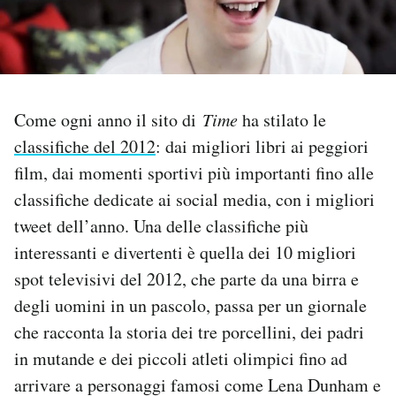
PODCAST
NEWSLETTER
Come ogni anno il sito di
Time
ha stilato le
classifiche del 2012
: dai migliori libri ai peggiori
I MIEI PREFERITI
film, dai momenti sportivi più importanti fino alle
classifiche dedicate ai social media, con i migliori
SHOP
tweet dell’anno. Una delle classifiche più
interessanti e divertenti è quella dei 10 migliori
CALENDARIO
spot televisivi del 2012, che parte da una birra e
degli uomini in un pascolo, passa per un giornale
AREA PERSONALE
che racconta la storia dei tre porcellini, dei padri
in mutande e dei piccoli atleti olimpici fino ad
Area Personale
arrivare a personaggi famosi come Lena Dunham e
Newsletter