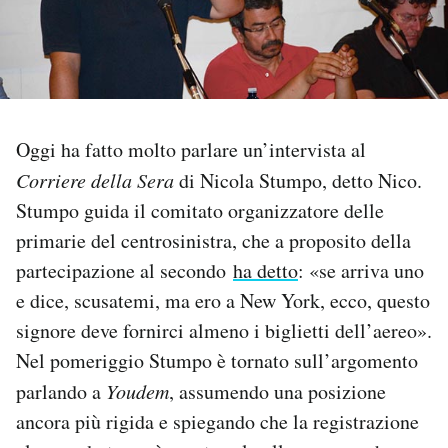
PODCAST
NEWSLETTER
Oggi ha fatto molto parlare un’intervista al
I MIEI PREFERITI
Corriere della Sera
di Nicola Stumpo, detto Nico.
Stumpo guida il comitato organizzatore delle
primarie del centrosinistra, che a proposito della
SHOP
partecipazione al secondo
ha detto
: «se arriva uno
e dice, scusatemi, ma ero a New York, ecco, questo
CALENDARIO
signore deve fornirci almeno i biglietti dell’aereo».
Nel pomeriggio Stumpo è tornato sull’argomento
AREA PERSONALE
parlando a
Youdem
, assumendo una posizione
Area Personale
ancora più rigida e spiegando che la registrazione
Newsletter