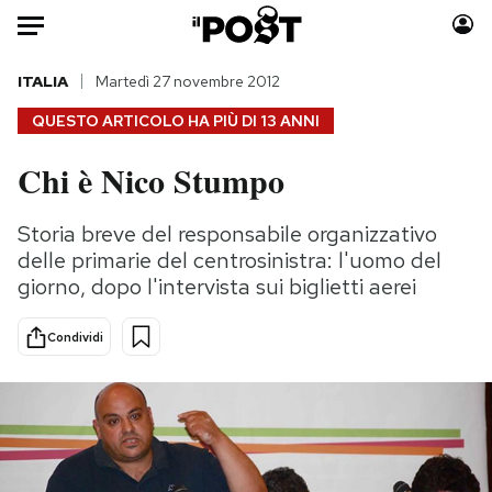
Auto
ITALIA
Martedì 27 novembre 2012
QUESTO ARTICOLO HA PIÙ DI
13 ANNI
HOME
Chi è Nico Stumpo
Italia
Moda
Mondo
Libri
Storia breve del responsabile organizzativo
Politica
Consumismi
delle primarie del centrosinistra: l'uomo del
Tecnologia
Storie/Idee
giorno, dopo l'intervista sui biglietti aerei
Internet
Ok Boomer!
Condividi
Scienza
Media
Cultura
Europa
Economia
Altrecose
Sport
Mondiali calcio 2026