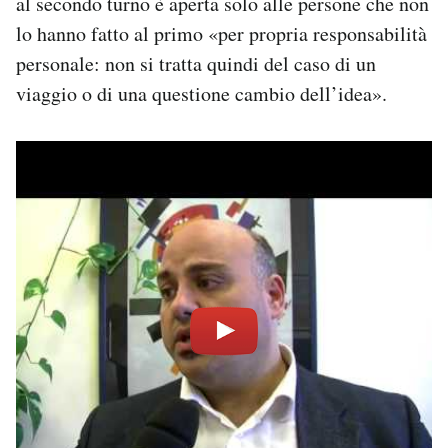
al secondo turno è aperta solo alle persone che non
Notifiche mobile
lo hanno fatto al primo «per propria responsabilità
Regala il Post
personale: non si tratta quindi del caso di un
Hai bisogno di aiuto?
viaggio o di una questione cambio dell’idea».
Esci