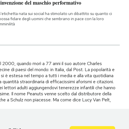
’invenzione del maschio performativo
'etichetta nata sui social ha stimolato un dibattito su quanto ci
 possa fidare degli uomini che sembrano in pace con la loro
mminilità
il 2000, quando morì a 77 anni il suo autore Charles
ecine di paesi del mondo: in Italia, dal Post. La popolarità e
si è estesa nel tempo a tutti i media e alla vita quotidiana
quantità straordinaria di efficacissimi aforismi e citazioni.
ei lettori adulti aggiungendovi tenerezze infantili che hanno
ime. Il nome Peanuts venne scelto dal distributore della
to che a Schulz non piacesse. Ma come dice Lucy Van Pelt,