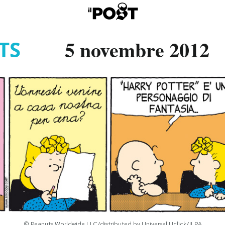
5 novembre 2012
TS
© Peanuts Worldwide LLC/distributed by Universal Uclick/ILPA