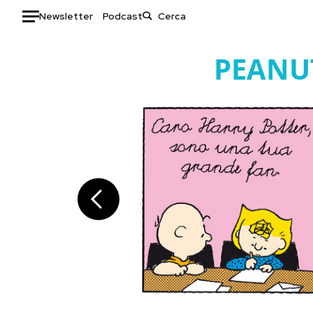
Newsletter
Podcast
Auto
PEANU
HOME
Italia
Moda
Mondo
Libri
Politica
Consumismi
Tecnologia
Storie/Idee
Internet
Ok Boomer!
Scienza
Media
Cultura
Europa
Economia
Altrecose
Sport
Mondiali calcio 2026