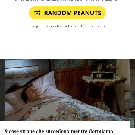
RANDOM PEANUTS
Leggi un'altra striscia tra le
4457
in archivio
9 cose strane che succedono mentre dormiamo