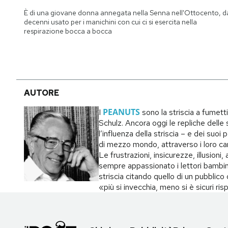
Notifiche mobile
È di una giovane donna annegata nella Senna nell'Ottocento, d
Regala il Post
decenni usato per i manichini con cui ci si esercita nella
respirazione bocca a bocca
Hai bisogno di aiuto?
Esci
AUTORE
PEANUTS
I
sono la striscia a fumett
Schulz. Ancora oggi le repliche delle s
l’influenza della striscia – e dei suo
di mezzo mondo, attraverso i loro carat
Le frustrazioni, insicurezze, illusion
sempre appassionato i lettori bambin
striscia citando quello di un pubblic
«più si invecchia, meno si è sicuri ri