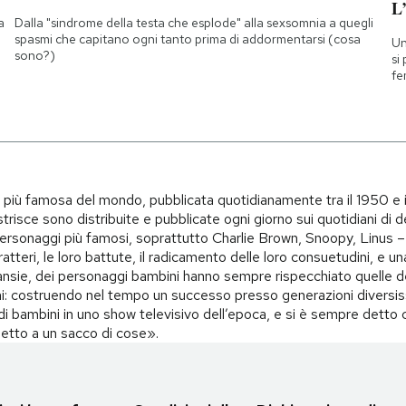
L
a
Dalla "sindrome della testa che esplode" alla sexsomnia a quegli
spasmi che capitano ogni tanto prima di addormentarsi (cosa
Un
sono?)
si
fe
i più famosa del mondo, pubblicata quotidianamente tra il 1950 e 
trisce sono distribuite e pubblicate ogni giorno sui quotidiani di d
i personaggi più famosi, soprattutto Charlie Brown, Snoopy, Linus – 
teri, le loro battute, il radicamento delle loro consuetudini, e una 
i, ansie, dei personaggi bambini hanno sempre rispecchiato quelle d
i: costruendo nel tempo un successo presso generazioni diversiss
o di bambini in uno show televisivo dell’epoca, e si è sempre det
spetto a un sacco di cose».