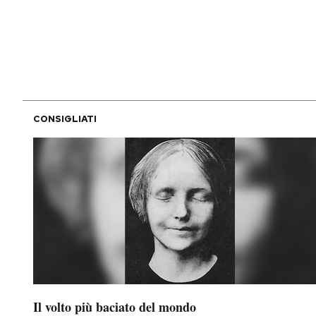
PODCAST
NEWSLETTER
CONSIGLIATI
I MIEI PREFERITI
SHOP
CALENDARIO
AREA PERSONALE
Area Personale
Il volto più baciato del mondo
Newsletter