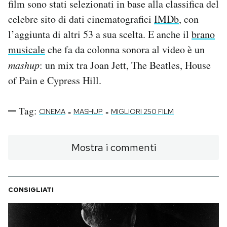
film sono stati selezionati in base alla classifica del
celebre sito di dati cinematografici
IMDb
, con
PODCAST
l’aggiunta di altri 53 a sua scelta. E anche il
brano
musicale
che fa da colonna sonora al video è un
NEWSLETTER
mashup
: un mix tra Joan Jett, The Beatles, House
of Pain e Cypress Hill.
I MIEI PREFERITI
Tag:
-
-
CINEMA
MASHUP
MIGLIORI 250 FILM
SHOP
Mostra i commenti
CALENDARIO
AREA PERSONALE
CONSIGLIATI
Area Personale
Newsletter