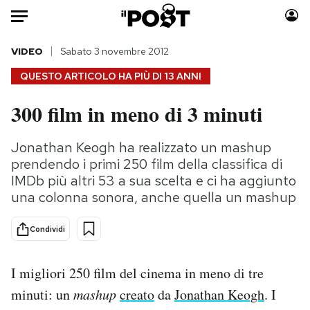
Auto
VIDEO
Sabato 3 novembre 2012
QUESTO ARTICOLO HA PIÙ DI
13 ANNI
HOME
300 film in meno di 3 minuti
Italia
Moda
Mondo
Libri
Jonathan Keogh ha realizzato un mashup
Politica
Consumismi
prendendo i primi 250 film della classifica di
Tecnologia
Storie/Idee
IMDb più altri 53 a sua scelta e ci ha aggiunto
una colonna sonora, anche quella un mashup
Internet
Ok Boomer!
Scienza
Media
Condividi
Cultura
Europa
Economia
Altrecose
I migliori 250 film del cinema in meno di tre
Sport
Mondiali calcio 2026
minuti: un
mashup
creato
da
Jonathan Keogh
. I