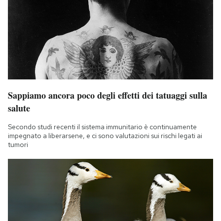
Notifiche mobile
Regala il Post
Hai bisogno di aiuto?
Esci
Sappiamo ancora poco degli effetti dei tatuaggi sulla
salute
Secondo studi recenti il sistema immunitario è continuamente
impegnato a liberarsene, e ci sono valutazioni sui rischi legati ai
tumori