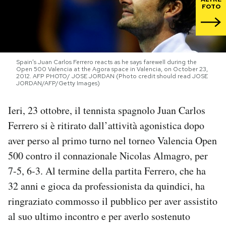
FOTO
PODCAST
NEWSLETTER
Spain’s Juan Carlos Ferrero reacts as he says farewell during the
Open 500 Valencia at the Agora space in Valencia, on October 23,
2012. AFP PHOTO/ JOSE JORDAN (Photo credit should read JOSE
JORDAN/AFP/Getty Images)
I MIEI PREFERITI
Ieri, 23 ottobre, il tennista spagnolo Juan Carlos
SHOP
Ferrero si è ritirato dall’attività agonistica dopo
aver perso al primo turno nel torneo Valencia Open
CALENDARIO
500 contro il connazionale Nicolas Almagro, per
7-5, 6-3. Al termine della partita Ferrero, che ha
32 anni e gioca da professionista da quindici, ha
AREA PERSONALE
ringraziato commosso il pubblico per aver assistito
Area Personale
al suo ultimo incontro e per averlo sostenuto
Newsletter