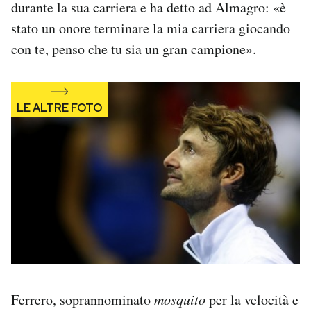
durante la sua carriera e ha detto ad Almagro: «è
Notifiche mobile
stato un onore terminare la mia carriera giocando
Regala il Post
con te, penso che tu sia un gran campione».
Hai bisogno di aiuto?
Esci
Ferrero, soprannominato
mosquito
per la velocità e