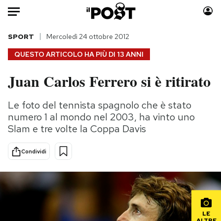
Auto
SPORT
Mercoledì 24 ottobre 2012
QUESTO ARTICOLO HA PIÙ DI
13 ANNI
HOME
Juan Carlos Ferrero si è ritirato
Italia
Moda
Mondo
Libri
Le foto del tennista spagnolo che è stato
Politica
Consumismi
numero 1 al mondo nel 2003, ha vinto uno
Tecnologia
Storie/Idee
Slam e tre volte la Coppa Davis
Internet
Ok Boomer!
Condividi
Scienza
Media
Cultura
Europa
Economia
Altrecose
Sport
Mondiali calcio 2026
LE
ALTRE