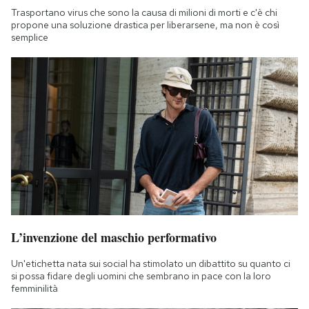
Notifiche mobile
Trasportano virus che sono la causa di milioni di morti e c'è chi
propone una soluzione drastica per liberarsene, ma non è così
Regala il Post
semplice
Hai bisogno di aiuto?
Esci
L’invenzione del maschio performativo
Un'etichetta nata sui social ha stimolato un dibattito su quanto ci
si possa fidare degli uomini che sembrano in pace con la loro
femminilità