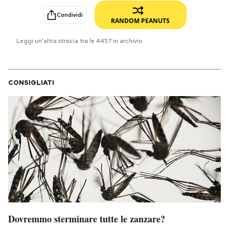
Condividi
PODCAST
RANDOM PEANUTS
Leggi un'altra striscia tra le
4457
in archivio
NEWSLETTER
CONSIGLIATI
I MIEI PREFERITI
SHOP
CALENDARIO
AREA PERSONALE
Area Personale
Dovremmo sterminare tutte le zanzare?
Newsletter