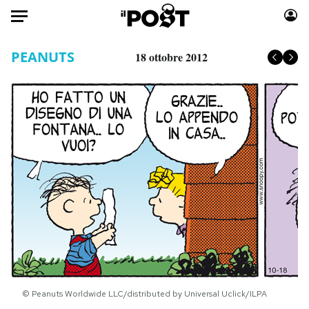
Auto
PEANUTS
18 ottobre 2012
HOME
Italia
Moda
Mondo
Libri
Politica
Consumismi
Tecnologia
Storie/Idee
Internet
Ok Boomer!
Scienza
Media
Cultura
Europa
Economia
Altrecose
Sport
Mondiali calcio 2026
© Peanuts Worldwide LLC/distributed by Universal Uclick/ILPA