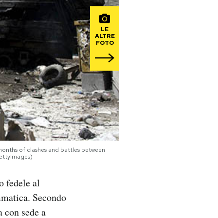
LE
ALTRE
FOTO
months of clashes and battles between
ettyImages)
o fedele al
ammatica. Secondo
a con sede a