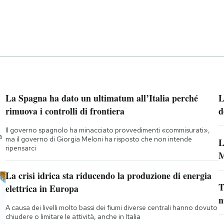
La Spagna ha dato un ultimatum all’Italia perché
L
rimuova i controlli di frontiera
d
Il governo spagnolo ha minacciato provvedimenti «commisurati»,
a
ma il governo di Giorgia Meloni ha risposto che non intende
L
ripensarci
M
La crisi idrica sta riducendo la produzione di energia
T
elettrica in Europa
n
A causa dei livelli molto bassi dei fiumi diverse centrali hanno dovuto
chiudere o limitare le attività, anche in Italia