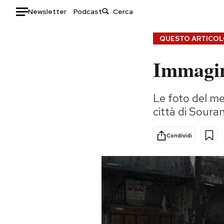
Newsletter
Podcast
Auto
QUESTO ARTICOLO
Immagini
HOME
Italia
Moda
Le foto del me
Mondo
Libri
città di Soura
Politica
Consumismi
Tecnologia
Storie/Idee
Condividi
Internet
Ok Boomer!
Scienza
Media
Cultura
Europa
Economia
Altrecose
Sport
Mondiali calcio 2026