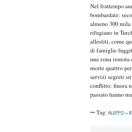
Nel frattempo aum
bombardate: secon
almeno 300 mila e
rifugiano in Turc
allestiti, come q
di famiglie fug
una zona remota d
morte quattro pers
servizi segreti s
conflitto: finora
passato hanno man
Tag:
-
ALEPPO
B