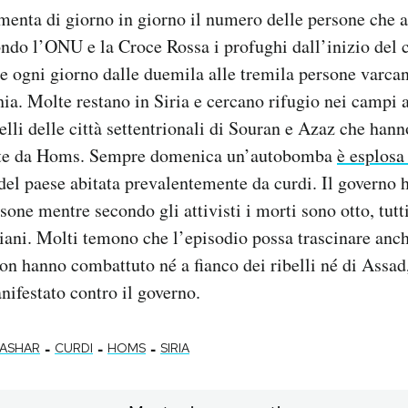
enta di giorno in giorno il numero delle persone che a
do l’ONU e la Croce Rossa i profughi dall’inizio del c
 ogni giorno dalle duemila alle tremila persone varcano
hia. Molte restano in Siria e cercano rifugio nei campi
uelli delle città settentrionali di Souran e Azaz che han
gite da Homs. Sempre domenica un’autobomba
è esplosa
el paese abitata prevalentemente da curdi. Il governo 
one mentre secondo gli attivisti i morti sono otto, tutt
iriani. Molti temono che l’episodio possa trascinare anch
 non hanno combattuto né a fianco dei ribelli né di Assad
ifestato contro il governo.
-
-
-
ASHAR
CURDI
HOMS
SIRIA