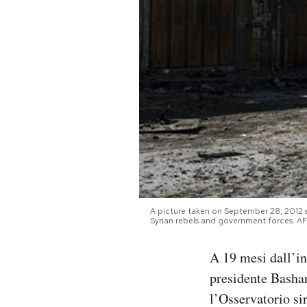
PODCAST
NEWSLETTER
I MIEI PREFERITI
SHOP
CALENDARIO
A picture taken on September 28, 2012 
Syrian rebels and government forces.
AREA PERSONALE
A 19 mesi dall’ini
presidente Bashar
Area Personale
l’Osservatorio si
Newsletter