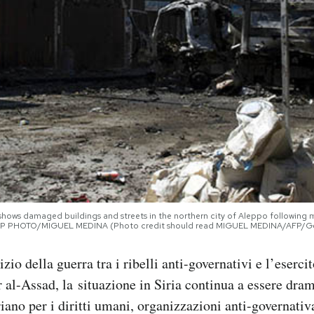
shows damaged buildings and streets in the northern city of Aleppo following 
 AFP PHOTO/MIGUEL MEDINA (Photo credit should read MIGUEL MEDINA/AFP/G
zio della guerra tra i ribelli anti-governativi e l’esercit
 al-Assad, la situazione in Siria continua a essere dr
riano per i diritti umani, organizzazioni anti-governativ