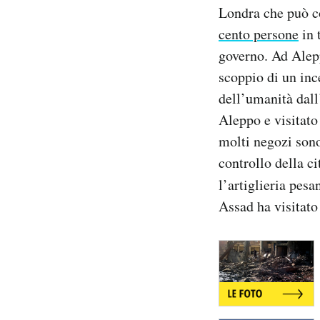
Londra che può con
Notifiche mobile
Regala il Post
cento persone
in 
Hai bisogno di aiuto?
governo. Ad Alepp
Esci
scoppio di un inc
dell’umanità dall
Aleppo e visitato
molti negozi sono 
controllo della c
l’artiglieria pesa
Assad ha visitato 