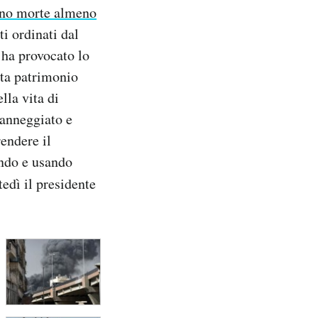
no morte almeno
i ordinati dal
 ha provocato lo
ata patrimonio
lla vita di
danneggiato e
rendere il
ando e usando
edì il presidente