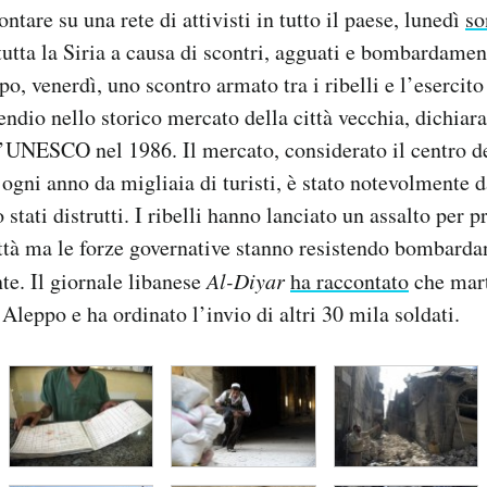
tare su una rete di attivisti in tutto il paese, lunedì
so
tutta la Siria a causa di scontri, agguati e bombardament
o, venerdì, uno scontro armato tra i ribelli e l’esercito
endio nello storico mercato della città vecchia, dichiar
’UNESCO nel 1986. Il mercato, considerato il centro de
 ogni anno da migliaia di turisti, è stato notevolmente 
stati distrutti. I ribelli hanno lanciato un assalto per p
ittà ma le forze governative stanno resistendo bombard
nte. Il giornale libanese
Al-Diyar
ha raccontato
che mart
Aleppo e ha ordinato l’invio di altri 30 mila soldati.