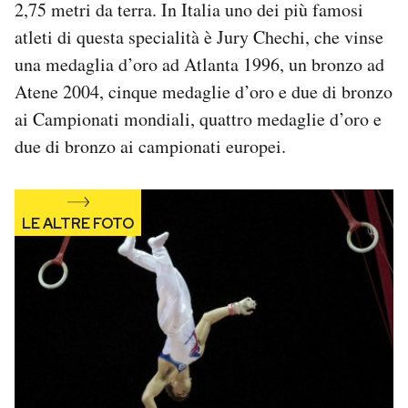
2,75 metri da terra. In Italia uno dei più famosi
Notifiche mobile
atleti di questa specialità è Jury Chechi, che vinse
Regala il Post
una medaglia d’oro ad Atlanta 1996, un bronzo ad
Hai bisogno di aiuto?
Esci
Atene 2004, cinque medaglie d’oro e due di bronzo
ai Campionati mondiali, quattro medaglie d’oro e
due di bronzo ai campionati europei.