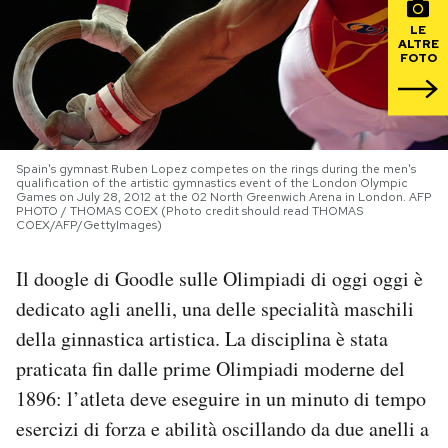
LE
PODCAST
ALTRE
FOTO
NEWSLETTER
Spain's gymnast Ruben Lopez competes on the rings during the men's
I MIEI PREFERITI
qualification of the artistic gymnastics event of the London Olympic
Games on July 28, 2012 at the 02 North Greenwich Arena in London. AFP
PHOTO / THOMAS COEX (Photo credit should read THOMAS
COEX/AFP/GettyImages)
SHOP
Il doogle di Goodle sulle Olimpiadi di oggi oggi è
CALENDARIO
dedicato agli anelli, una delle specialità maschili
della ginnastica artistica. La disciplina è stata
praticata fin dalle prime Olimpiadi moderne del
AREA PERSONALE
1896: l’atleta deve eseguire in un minuto di tempo
Area Personale
esercizi di forza e abilità oscillando da due anelli a
Newsletter