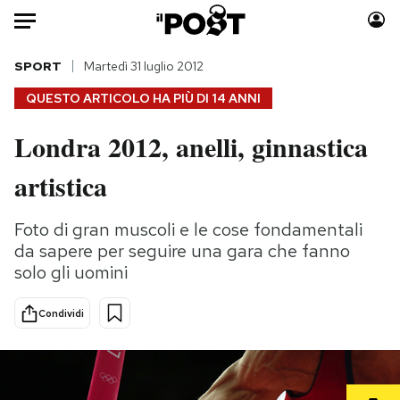
Auto
SPORT
Martedì 31 luglio 2012
QUESTO ARTICOLO HA PIÙ DI
14 ANNI
HOME
Londra 2012, anelli, ginnastica
Italia
Moda
artistica
Mondo
Libri
Politica
Consumismi
Foto di gran muscoli e le cose fondamentali
Tecnologia
Storie/Idee
da sapere per seguire una gara che fanno
Internet
Ok Boomer!
solo gli uomini
Scienza
Media
Cultura
Europa
Condividi
Economia
Altrecose
Sport
Mondiali calcio 2026