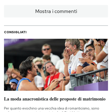
PODCAST
Mostra i commenti
NEWSLETTER
CONSIGLIATI
I MIEI PREFERITI
SHOP
CALENDARIO
AREA PERSONALE
La moda anacronistica delle proposte di matrimonio
Area Personale
Per quanto evochino una vecchia idea di romanticismo, sono
Newsletter