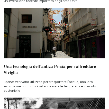
un'invenzione recente importata dagli Stati Uniti
Notifiche mobile
Regala il Post
Hai bisogno di aiuto?
Esci
Una tecnologia dell’antica Persia per raffreddare
Siviglia
I qanat venivano utilizzati per trasportare l'acqua, una loro
evoluzione contribuirà ad abbassare le temperature in modo
sostenibile