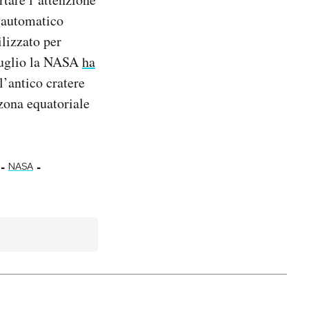
automatico
ilizzato per
 luglio la NASA
ha
l’antico cratere
zona equatoriale
-
-
NASA