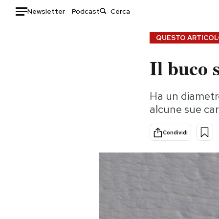
Newsletter
Podcast
Auto
QUESTO ARTICOLO
Il buco 
HOME
Italia
Moda
Ha un diametro
Mondo
Libri
alcune sue car
Politica
Consumismi
Tecnologia
Storie/Idee
Condividi
Internet
Ok Boomer!
Scienza
Media
Cultura
Europa
Economia
Altrecose
Sport
Mondiali calcio 2026