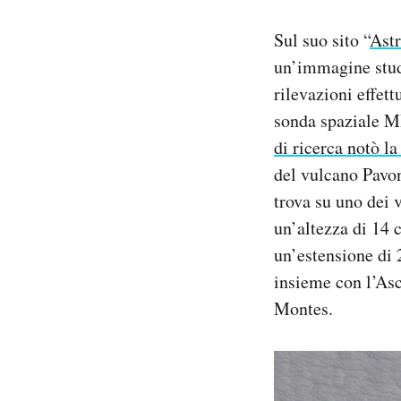
Notifiche mobile
Sul suo sito “
Astr
Regala il Post
Hai bisogno di aiuto?
un’immagine studi
Esci
rilevazioni effet
sonda spaziale M
di ricerca notò la
del vulcano Pavon
trova su uno dei 
un’altezza di 14 c
un’estensione di 
insieme con l’As
Montes.