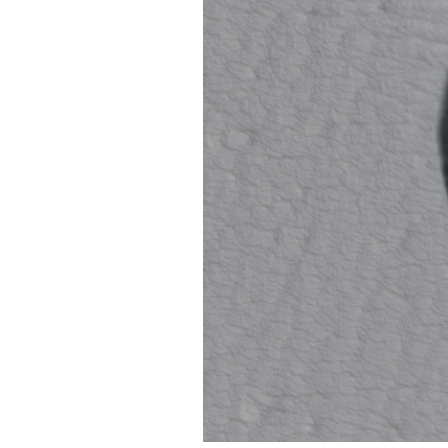
PODCAST
NEWSLETTER
I MIEI PREFERITI
SHOP
CALENDARIO
AREA PERSONALE
Area Personale
Newsletter