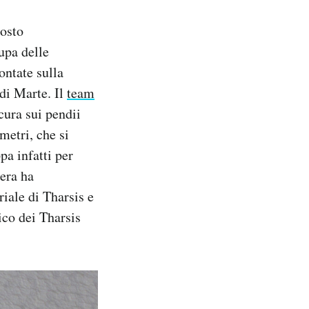
posto
upa delle
ontate sulla
di Marte. Il
team
ura sui pendii
metri, che si
pa infatti per
dera ha
riale di Tharsis e
co dei Tharsis