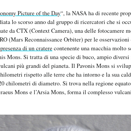
onomy Picture of the Day
“, la NASA ha di recente pro
ata lo scorso anno dal gruppo di ricercatori che si occ
tuate da CTX (Context Camera), una delle fotocamere m
RO (Mars Reconnaissance Orbiter) per le osservazioni 
 presenza di un cratere
contenente una macchia molto sc
is Mons. Si tratta di una specie di buco, ampio diversi 
vulcani più grandi del pianeta. Il Pavonis Mons si svilup
hilometri rispetto alle terre che ha intorno e la sua cal
20 chilometri di diametro. Si trova nella regione equato
craeus Mons e l’Arsia Mons, forma il complesso vulcani