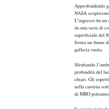
Approfondendo gli
NASA scoprirono c
L’ingresso ha un 
da una serie di co
superficiale del f
forma un fiume di
galleria vuota.
Sfruttando l’ombr
profondità del lu
chiari. Gli esper
nella caverna sot
di MRO potranno f
In questo periodo