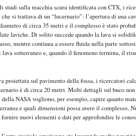
 studi sulla macchia scura identificata con CTX, i rice
he si trattava di un “lucernario”: l’apertura di una cav
diametro di circa 35 metri e il complesso è stato prob
late laviche. Di solito succede quando la lava si solidifi
lusso, mentre continua a essere fluida nella parte sottost
 lava sotterraneo e, quando il fenomeno termina, il risu
a proiettata sul pavimento della fossa, i ricercatori cal
cernario è di circa 20 metri. Molti dettagli sul buco no
ti della NASA vogliono, per esempio, capire quanto mater
terranea e quali dimensioni possa avere il complesso. N
ornire nuovi elementi e dati per approfondire le conos
 l’ente spaziale americano sta lavorando molto per ripo