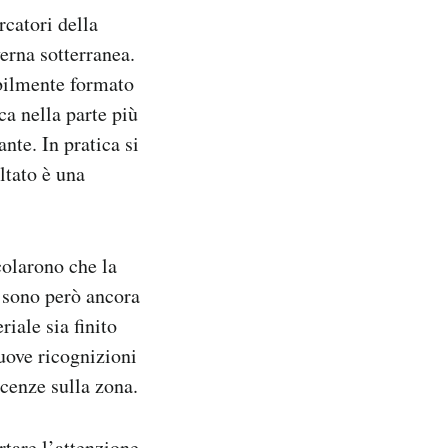
rcatori della
erna sotterranea.
abilmente formato
ca nella parte più
ante. In pratica si
ltato è una
colarono che la
n sono però ancora
iale sia finito
uove ricognizioni
cenze sulla zona.
rtare l’attenzione