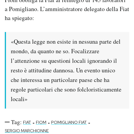
a Pomigliano. L’amministratore delegato della Fiat
PODCAST
ha spiegato:
NEWSLETTER
«Questa legge non esiste in nessuna parte del
mondo, da quanto ne so. Focalizzare
I MIEI PREFERITI
l’attenzione su questioni locali ignorando il
resto è attitudine dannosa. Un evento unico
SHOP
che interessa un particolare paese che ha
regole particolari che sono folcloristicamente
CALENDARIO
locali»
AREA PERSONALE
Tag:
-
-
-
FIAT
FIOM
POMIGLIANO FIAT
Area Personale
SERGIO MARCHIONNE
Newsletter