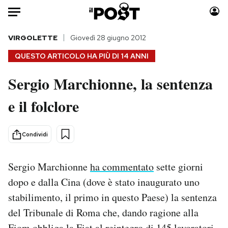
Auto
VIRGOLETTE
Giovedì 28 giugno 2012
QUESTO ARTICOLO HA PIÙ DI
14 ANNI
HOME
Sergio Marchionne, la sentenza
Italia
Moda
e il folclore
Mondo
Libri
Politica
Consumismi
Tecnologia
Storie/Idee
Condividi
Internet
Ok Boomer!
Scienza
Media
Sergio Marchionne
ha commentato
sette giorni
Cultura
Europa
dopo e dalla Cina (dove è stato inaugurato uno
Economia
Altrecose
stabilimento, il primo in questo Paese) la sentenza
Sport
Mondiali calcio 2026
del Tribunale di Roma che, dando ragione alla
Fiom obbliga la Fiat al reintegro di 145 lavoratori