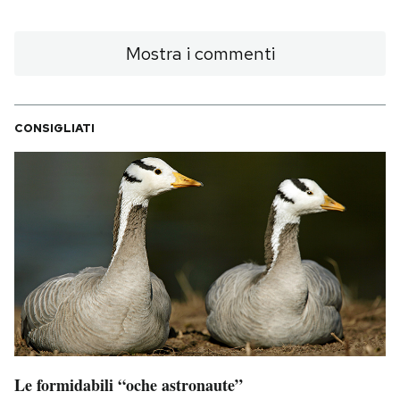
Notifiche mobile
Regala il Post
Mostra i commenti
Hai bisogno di aiuto?
Esci
CONSIGLIATI
Le formidabili “oche astronaute”