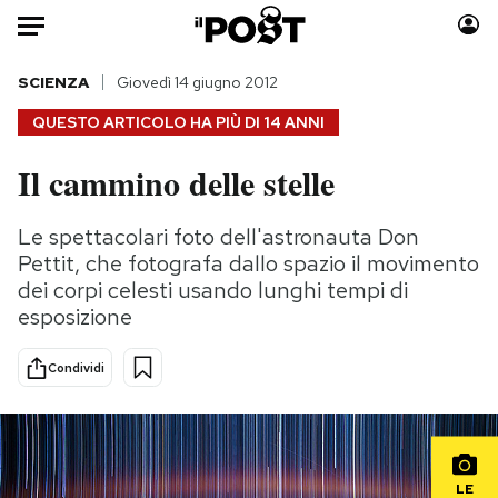
Auto
SCIENZA
Giovedì 14 giugno 2012
QUESTO ARTICOLO HA PIÙ DI
14 ANNI
HOME
Il cammino delle stelle
Italia
Moda
Mondo
Libri
Le spettacolari foto dell'astronauta Don
Politica
Consumismi
Pettit, che fotografa dallo spazio il movimento
Tecnologia
Storie/Idee
dei corpi celesti usando lunghi tempi di
esposizione
Internet
Ok Boomer!
Scienza
Media
Condividi
Cultura
Europa
Economia
Altrecose
Sport
Mondiali calcio 2026
LE