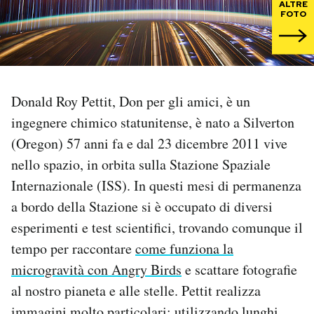
ALTRE
FOTO
PODCAST
NEWSLETTER
Donald Roy Pettit, Don per gli amici, è un
ingegnere chimico statunitense, è nato a Silverton
I MIEI PREFERITI
(Oregon) 57 anni fa e dal 23 dicembre 2011 vive
nello spazio, in orbita sulla Stazione Spaziale
SHOP
Internazionale (ISS). In questi mesi di permanenza
a bordo della Stazione si è occupato di diversi
CALENDARIO
esperimenti e test scientifici, trovando comunque il
tempo per raccontare
come funziona la
AREA PERSONALE
microgravità con Angry Birds
e scattare fotografie
al nostro pianeta e alle stelle. Pettit realizza
Area Personale
Newsletter
immagini molto particolari: utilizzando lunghi