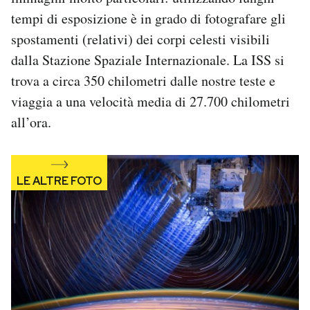
Notifiche mobile
tempi di esposizione è in grado di fotografare gli
Regala il Post
spostamenti (relativi) dei corpi celesti visibili
Hai bisogno di aiuto?
dalla Stazione Spaziale Internazionale. La ISS si
Esci
trova a circa 350 chilometri dalle nostre teste e
viaggia a una velocità media di 27.700 chilometri
all’ora.