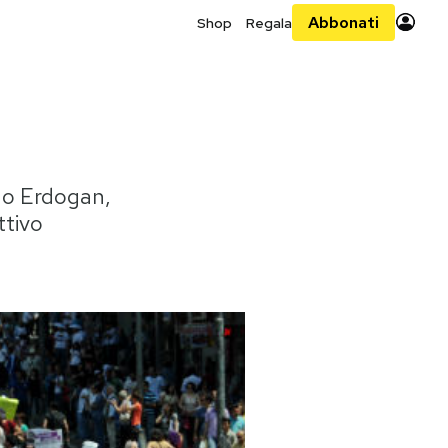
Abbonati
Shop
Regala
rno Erdogan,
ttivo