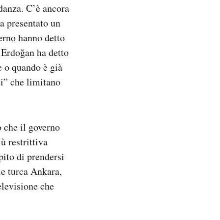
idanza. C’è ancora
ra presentato un
verno hanno detto
o Erdoğan ha detto
e o quando è già
ti” che limitano
 che il governo
ù restrittiva
pito di prendersi
le turca Ankara,
elevisione che