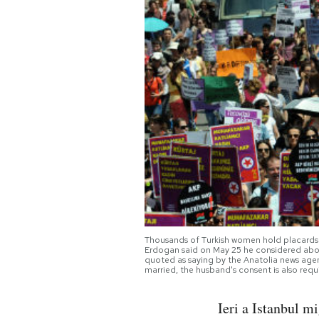
PODCAST
NEWSLETTER
I MIEI PREFERITI
SHOP
CALENDARIO
Thousands of Turkish women hold placards as
Erdogan said on May 25 he considered aborti
quoted as saying by the Anatolia news agenc
AREA PERSONALE
married, the husband's consent is also r
Area Personale
Ieri a Istanbul m
Newsletter