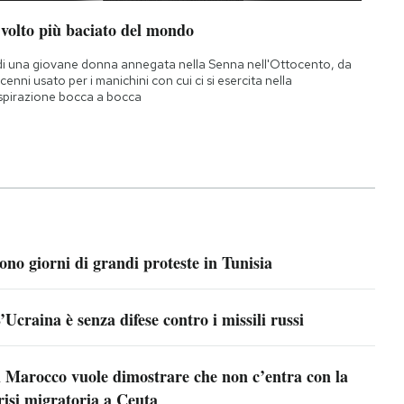
 volto più baciato del mondo
di una giovane donna annegata nella Senna nell'Ottocento, da
cenni usato per i manichini con cui ci si esercita nella
spirazione bocca a bocca
ono giorni di grandi proteste in Tunisia
’Ucraina è senza difese contro i missili russi
l Marocco vuole dimostrare che non c’entra con la
risi migratoria a Ceuta