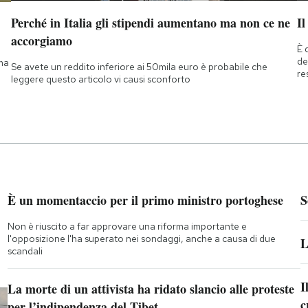
Perché in Italia gli stipendi aumentano ma non ce ne
Il
accorgiamo
È 
de
 ma
Se avete un reddito inferiore ai 50mila euro è probabile che
re
leggere questo articolo vi causi sconforto
È un momentaccio per il primo ministro portoghese
S
Non è riuscito a far approvare una riforma importante e
l'opposizione l'ha superato nei sondaggi, anche a causa di due
L
scandali
I
La morte di un attivista ha ridato slancio alle proteste
c
per l’indipendenza del Tibet