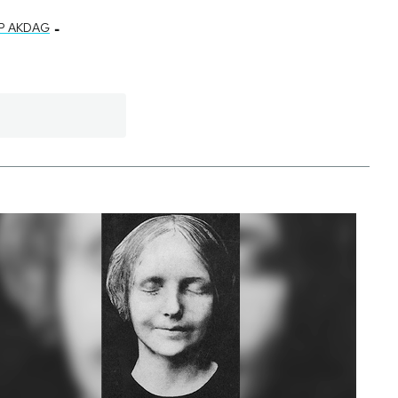
-
P AKDAG