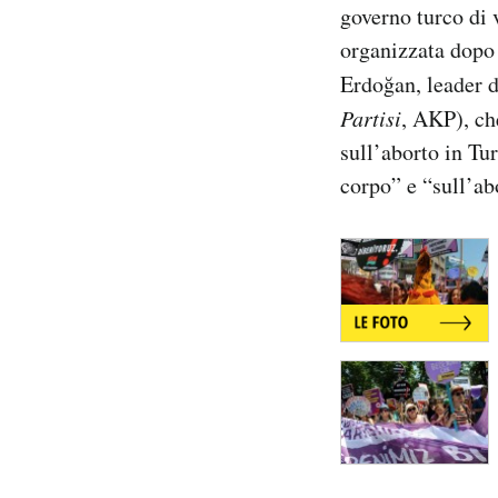
governo turco di 
Notifiche mobile
organizzata dopo 
Regala il Post
Hai bisogno di aiuto?
Erdoğan, leader d
Esci
Partisi
, AKP), ch
sull’aborto in Tur
corpo” e “sull’ab