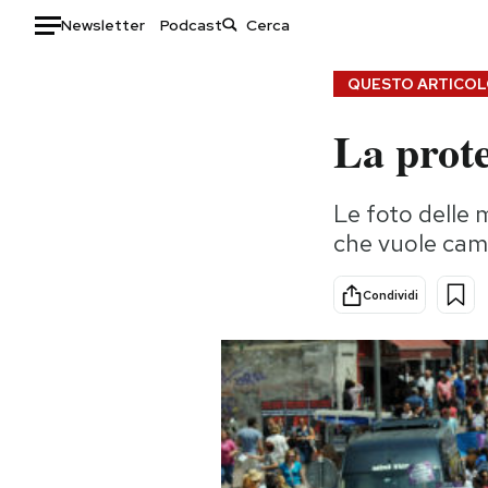
Newsletter
Podcast
Auto
QUESTO ARTICOLO
La prote
HOME
Italia
Moda
Le foto delle 
Mondo
Libri
che vuole camb
Politica
Consumismi
Tecnologia
Storie/Idee
Condividi
Internet
Ok Boomer!
Scienza
Media
Cultura
Europa
Economia
Altrecose
Sport
Mondiali calcio 2026