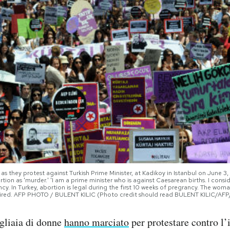
 they protest against Turkish Prime Minister, at Kadikoy in Istanbul on June 3,
on as 'murder.' 'I am a prime minister who is against Caesarean births. I consi
y. In Turkey, abortion is legal during the first 10 weeks of pregrancy. The woma
equired. AFP PHOTO / BULENT KILIC (Photo credit should read BULENT KILIC/AF
igliaia di donne
hanno marciato
per protestare contro l’