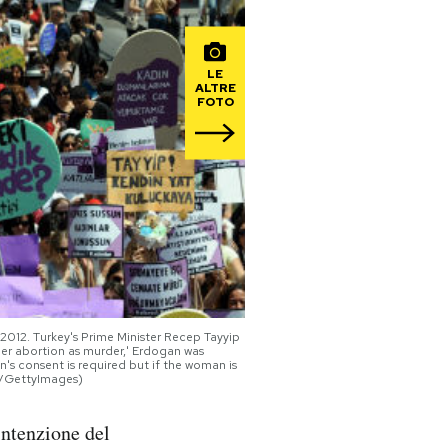
LE
ALTRE
FOTO
 2012. Turkey's Prime Minister Recep Tayyip
der abortion as murder,' Erdogan was
n's consent is required but if the woman is
P/GettyImages)
intenzione del