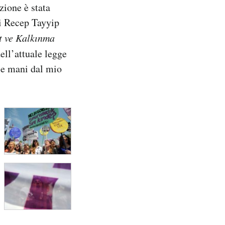
zione è stata
di Recep Tayyip
t ve Kalkınma
ell’attuale legge
 le mani dal mio