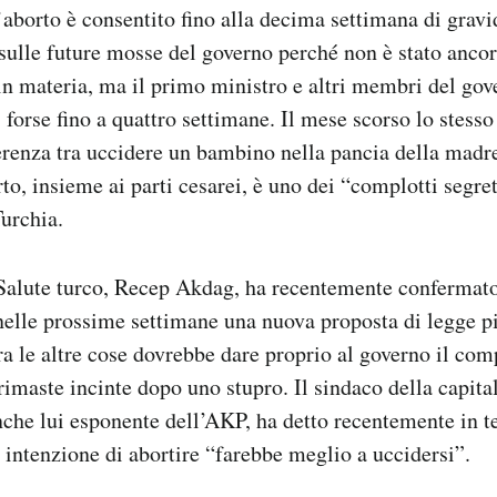
’aborto è consentito fino alla decima settimana di grav
sulle future mosse del governo perché non è stato anco
in materia, ma il primo ministro e altri membri del go
, forse fino a quattro settimane. Il mese scorso lo stess
erenza tra uccidere un bambino nella pancia della madr
rto, insieme ai parti cesarei, è uno dei “complotti segre
Turchia.
 Salute turco, Recep Akdag, ha recentemente confermato
nelle prossime settimane una nuova proposta di legge pi
tra le altre cose dovrebbe dare proprio al governo il com
rimaste incinte dopo uno stupro. Il sindaco della capita
he lui esponente dell’AKP, ha detto recentemente in t
intenzione di abortire “farebbe meglio a uccidersi”.