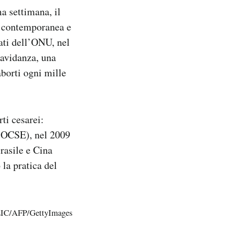
a settimana, il
a contemporanea e
ati dell’ONU, nel
ravidanza, una
aborti ogni mille
ti cesarei:
 (OCSE), nel 2009
Brasile e Cina
 la pratica del
IC/AFP/GettyImages