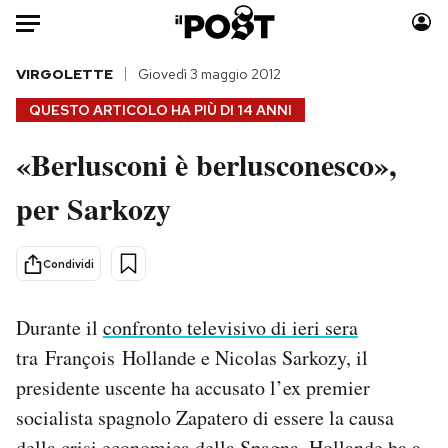
Auto
VIRGOLETTE
Giovedì 3 maggio 2012
QUESTO ARTICOLO HA PIÙ DI
14 ANNI
HOME
«Berlusconi è berlusconesco»,
Italia
Moda
per Sarkozy
Mondo
Libri
Politica
Consumismi
Tecnologia
Storie/Idee
Condividi
Internet
Ok Boomer!
Scienza
Media
Durante il
confronto televisivo di ieri sera
Cultura
Europa
tra François Hollande e Nicolas Sarkozy, il
Economia
Altrecose
presidente uscente ha accusato l’ex premier
Sport
Mondiali calcio 2026
socialista spagnolo Zapatero di essere la causa
della crisi economica della Spagna. Hollande ha a