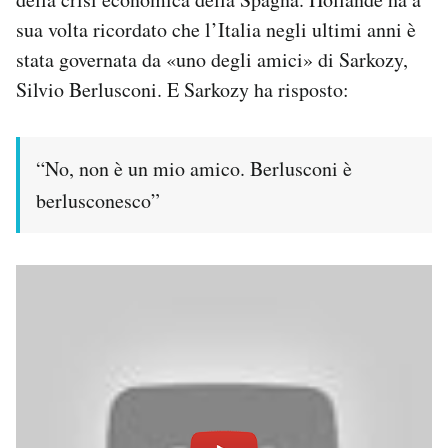
sua volta ricordato che l’Italia negli ultimi anni è
PODCAST
stata governata da «uno degli amici» di Sarkozy,
Silvio Berlusconi. E Sarkozy ha risposto:
NEWSLETTER
“No, non è un mio amico. Berlusconi è
I MIEI PREFERITI
berlusconesco”
SHOP
CALENDARIO
AREA PERSONALE
Area Personale
Newsletter