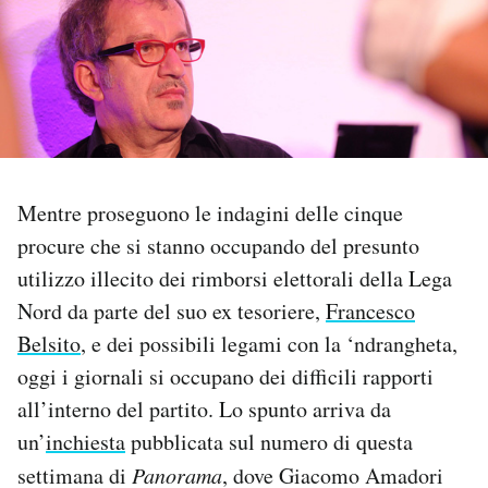
PODCAST
NEWSLETTER
I MIEI PREFERITI
Mentre proseguono le indagini delle cinque
procure che si stanno occupando del presunto
SHOP
utilizzo illecito dei rimborsi elettorali della Lega
Nord da parte del suo ex tesoriere,
Francesco
CALENDARIO
Belsito
, e dei possibili legami con la ‘ndrangheta,
oggi i giornali si occupano dei difficili rapporti
AREA PERSONALE
all’interno del partito. Lo spunto arriva da
un’
inchiesta
pubblicata sul numero di questa
Area Personale
settimana di
Panorama
, dove Giacomo Amadori
Newsletter