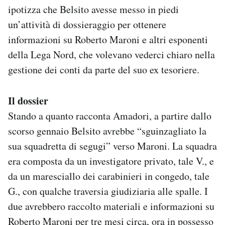
ipotizza che Belsito avesse messo in piedi
Notifiche mobile
Regala il Post
un’attività di dossieraggio per ottenere
Hai bisogno di aiuto?
informazioni su Roberto Maroni e altri esponenti
Esci
della Lega Nord, che volevano vederci chiaro nella
gestione dei conti da parte del suo ex tesoriere.
Il dossier
Stando a quanto racconta Amadori, a partire dallo
scorso gennaio Belsito avrebbe “sguinzagliato la
sua squadretta di segugi” verso Maroni. La squadra
era composta da un investigatore privato, tale V., e
da un maresciallo dei carabinieri in congedo, tale
G., con qualche traversia giudiziaria alle spalle. I
due avrebbero raccolto materiali e informazioni su
Roberto Maroni per tre mesi circa, ora in possesso