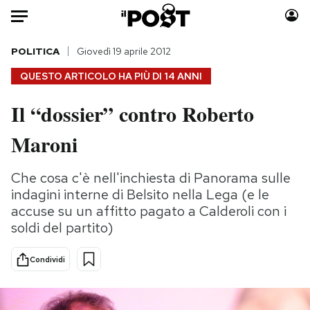
Auto
POLITICA
Giovedì 19 aprile 2012
QUESTO ARTICOLO HA PIÙ DI
14 ANNI
HOME
Il “dossier” contro Roberto
Italia
Moda
Maroni
Mondo
Libri
Politica
Consumismi
Che cosa c'è nell'inchiesta di Panorama sulle
Tecnologia
Storie/Idee
indagini interne di Belsito nella Lega (e le
Internet
Ok Boomer!
accuse su un affitto pagato a Calderoli con i
Scienza
Media
soldi del partito)
Cultura
Europa
Economia
Altrecose
Condividi
Sport
Mondiali calcio 2026